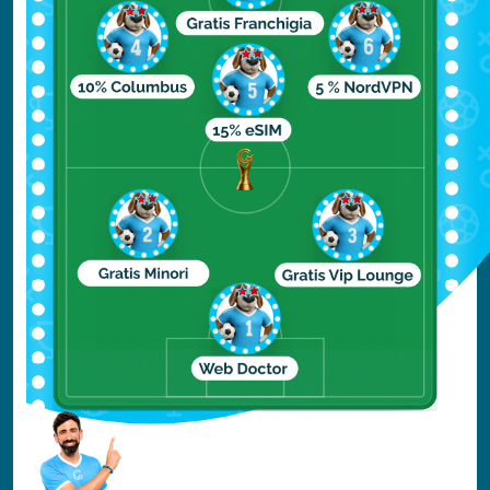
Importante:
Valencia, è una città
abbastanza economica e è perfetta per una
vacanza con tutta la famiglia.
Un salto a Capo Nord
approfittando della bella
stagione
Per chi per il
ponte del 2 giugno
vuole fare
un viaggio avventuroso e fuori dal comune,
Capo Nord
è la destinazione ideale.
Il freddo dell’inverno, ormai, è solo un
ricordo, e anche se ancora fa fresco, il