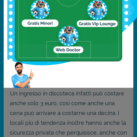
Lo strip
Passeggiando lungo lo strip, il lungomare di
Sunny Beach
, incontrerete centinaia di
strutture tra hotels, ristoranti, bar e
discoteche. Un vero paradiso per chi ama
questo genere di cose, anche dal punto di
vista economico.
Un ingresso in discoteca infatti può costare
anche solo 3 euro, così come anche una
cena può arrivare a costarne una decina. I
locali più di tendenza inoltre hanno anche la
sicurezza privata che perquisisce, anche con