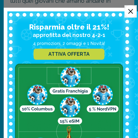
tutti quei giovani che amano andare in
discoteca o partecipare a feste in spiaggia
tutta la notte. Detto questo può sembrare
Risparmia oltre il 21%!
strano parlare di famiglie, ma adesso vi
approfitta del nostro 4-2-1
spieghiamo il perché.
4 promozioni, 2 omaggi e 1 Novità!
ATTIVA OFFERTA
Per prima cosa,
sunny beach
è una meta
abbastanza economica, inoltre i giovani,
uscendo tutta la notte, di giorno
praticamente disertano la spiaggia,
rendendola perfetta per le famiglie anche
con bambini.
Non per niente
Sunny Beach
, di giorno,
viene chiamata “La città fantasma”.