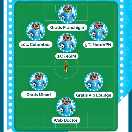
Coconut Grove
Coconut Grove è un quartiere attivo e
vivace, frequentato da giovani ma anche da
famiglie. La zona è veramente a “misura
d’uomo”, sono infatti presenti passaggi
pedonali, piste ciclabili, molti negozi e locali
dove mangiare o prendere un semplice
aperitivo. Coconut Grove è anche uno dei
quartieri più frequentati dagli studenti
universitari, mentre l’attrazione più
fotografati è sicuramente il Miami City Hall.
Miami Beach