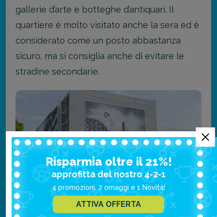
gallerie d’arte e botteghe d’antiquari. Il
quartiere è molto visitato anche la sera ed è
considerato come un posto abbastanza
sicuro, ma si consiglia anche di evitare le
stradine secondarie.
Risparmia oltre il 21%!
approfitta del nostro 4-2-1
4 promozioni, 2 omaggi e 1 Novità!
ATTIVA OFFERTA