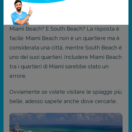
Alla fine di questa guida vi starete
sicuramente chiedendo, ma dove si trova
Miami Beach? E South Beach? La risposta è
facile: Miami Beach non è un quartiere ma è
considerata una città, mentre South Beach è
uno dei suoi quartieri. Includere Miami Beach
tra i quartieri di Miami sarebbe stato un
errore.
Ovviamente se volete visitare le spiagge più
belle, adesso sapete anche dove cercarle.