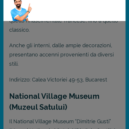
miscela diversi stili architettonici: si va dal
neoclassico all’eclettico, passando per
quello rinascimentale francese, fino a quello
classico.
Anche gli interni, dalle ampie decorazioni,
presentano accenni provenienti da diversi
stili.
Indirizzo: Calea Victoriei 49-53, Bucarest
National Village Museum
(Muzeul Satului)
Il National Village Museum “Dimitrie Gusti”