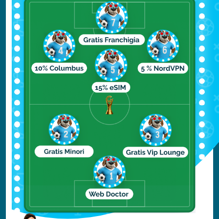
almeno all’esterno.
Negli anni, l’edificio ha cambiato la sua
destinazione più volte, passando da casa
signorile fino a Palazzo Reale, fino a
diventare la sede del Museo Nazionale
d'arte della Romania.
Il Palazzo, dalla caratteristica forma a U, si
compone di un corpo centrale e due ali
laterali. Il primo, distrutto da un incendio del
1927, è stato interessato da una
ricostruzione terminata nel 1937. Stante gli
interventi subiti nel corso degli anni, l’edificio