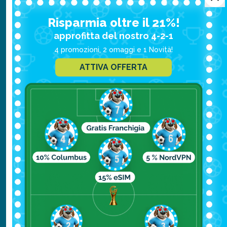
veramente poco ad integrarvi.
Risparmia oltre il 21%!
approfitta del nostro 4-2-1
Il
Burning Man
è una delle feste più
4 promozioni, 2 omaggi e 1 Novità!
alternative degli ultimi anni, nato come un
ATTIVA OFFERTA
“Radical Festival” dedicato alla libertà di
espressione ma diventato, di fatto, un
evento molto esclusivo.
Pensate solo che il biglietto costa circa 400
dollari e che raggiungere Black Rock City,
nel deserto del Nevada, non è certamente
economico.
Se decidete di partecipare a questo evento