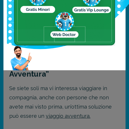
è bene che sappiate bene cosa vi aspetta,
pertanto vi invitiamo a leggere il nostro
articolo “
Burning Man: tutto quello che devi sapere… o
quasi
”.
Partire per un “Viaggio
Avventura”
Se siete soli ma vi interessa viaggiare in
compagnia, anche con persone che non
avete mai visto prima, un’ottima soluzione
può essere un
viaggio avventura.