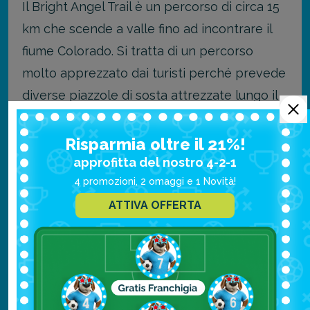
Il Bright Angel Trail è un percorso di circa 15
km che scende a valle fino ad incontrare il
fiume Colorado. Si tratta di un percorso
molto apprezzato dai turisti perché prevede
diverse piazzole di sosta attrezzate lungo il
percorso.
Risparmia oltre il 21%!
South Kaibab Trail
approfitta del nostro 4-2-1
4 promozioni, 2 omaggi e 1 Novità!
Il South Kaibab Trail è un altro dei più
ATTIVA OFFERTA
apprezzati percorsi da seguire all’interno del
Grand Canyon. Il percorso è lungo più di 10
chilometri, è considerato abbastanza
impegnativo e si conclude a Skeleton Point,
dove è possibile ammirare una vista a 360°