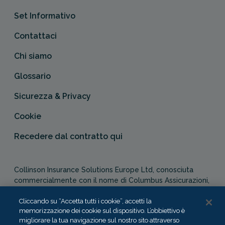
Set Informativo
Contattaci
Chi siamo
Glossario
Sicurezza & Privacy
Cookie
Recedere dal contratto qui
Collinson Insurance Solutions Europe Ltd, conosciuta
commercialmente con il nome di Columbus Assicurazioni,
è autorizzata e regolata dal Malta Financial Services
Authority in qualità di agente assicurativo (Distribution Act
Cliccando su “Accetta tutti i cookie”, accetti la
memorizzazione dei cookie sul dispositivo. L’obbiettivo è
-Cap. 487). In Italia, Columbus Assicurazioni è soggetta
migliorare la tua navigazione sul nostro sito attraverso
alla vigilanza dell’IVASS.