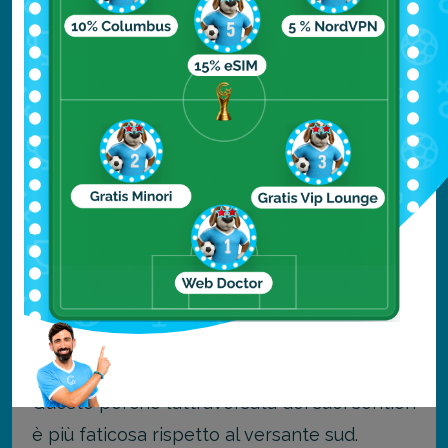
sul Canyon.
Grandview Trail
Un percorso interessante, famoso per le
spettacolari rocce ma considerato anche
molto ripido.
North Rim: punti
d’osservazione e percorsi
La visita del Grand Canyon dal versante nord
è consigliata ai più esperti e a chi è in forma.
Questo perché l’attraversata dei suoi sentieri
è più faticosa rispetto al versante sud.