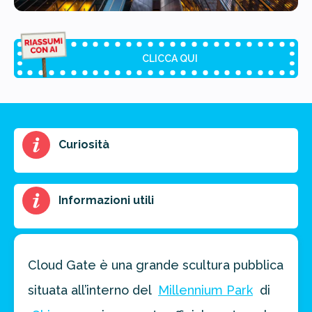
CLICCA QUI
Riassunto dell'articolo
Curiosità
Scegli il formato del riassunto
Breve
Medio
Punti chiave
Informazioni utili
Ottieni un preventivo personalizzato per la tua
prossima destinazione di viaggio.
Cloud Gate è una grande scultura pubblica
situata all’interno del
Millennium Park
di
FAI PREVENTIVO