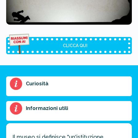
CLICCA QUI
Riassunto dell'articolo
Curiosità
Scegli il formato del riassunto
Breve
Medio
Punti chiave
Informazioni utili
Ottieni un preventivo personalizzato per la tua
prossima destinazione di viaggio.
Il museo si definisce "un'istituzione