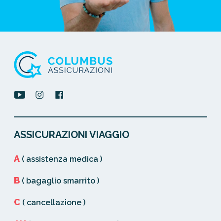
ASSICURAZIONI VIAGGIO
A
( assistenza medica )
B
( bagaglio smarrito )
C
( cancellazione )