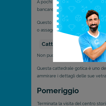
A pochi passi dalla piazza, trovi 
bancarelle colorate piene di frutta,
Questo mercato è il luogo perfetto
o assaggiare qualche sfizioso spunt
Cattedrale di Zagabria
Non puoi visitare la capitale Croa
Questa cattedrale gotica è uno dei 
ammirare i dettagli delle sue vetra
Pomeriggio
Terminata la visita del centro stor