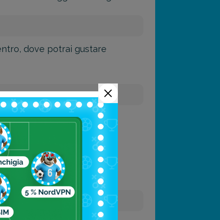
 centro, dove potrai gustare
ulsante della città.
 chiunque visiti Zagabria.