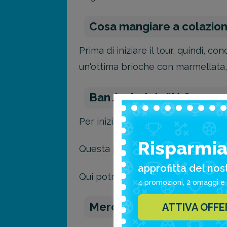
Cosa mangiare a colazio
Prima di iniziare il tour, quindi, c
un'ottima brioche con marmellata
Ban Josip Jelačić Square
Per iniziare la visita vera e propria
Risparmia 
Questa piazza storica, dedicata al
approfitta del nos
Qui potrai ammirare l’imponente st
4 promozioni, 2 omaggi e 
Mercato di Dolac
ATTIVA OFF