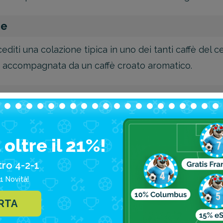
ne
oncediti una colazione tipica in uno dei tanti caffè del
, accompagnata da un caffè croato aromatico.
, poi, dirigiti verso Piazza Ban Josip Jelačić, il cuore p
oltre il 21%!
l’eroe nazionale croato, è un punto di riferimento per
tro 4-2-1
atua e scattare qualche foto ricordo.
1 Novità!
ERTA