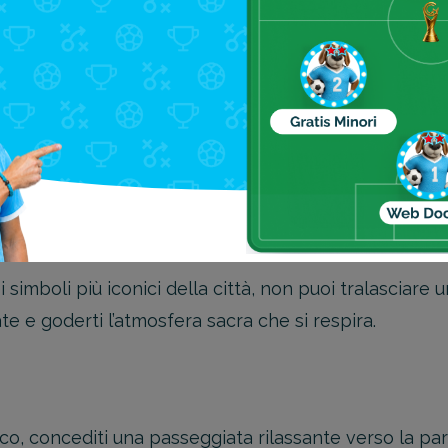
il vivace Mercato di Dolac, dove potrai immergerti nel
 verdura, fiori e prodotti artigianali.
 per conoscere le tradizioni culinarie croate e maga
ino tipico della città.
ta senza fermarti alla maestosa
Cattedrale di Zagab
simboli più iconici della città, non puoi tralasciare u
te e goderti l’atmosfera sacra che si respira.
ico, concediti una passeggiata rilassante verso la par