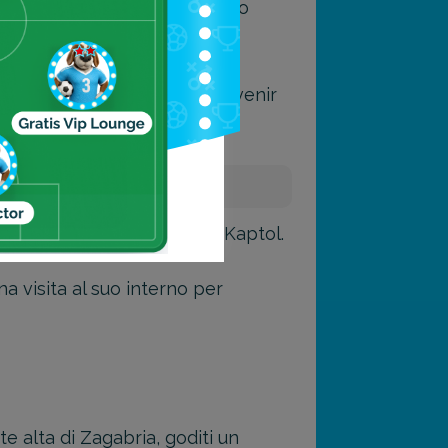
l’atmosfera locale, osservando
ri acquistare un piccolo souvenir
ria
, situata vicino a Piazza Kaptol.
na visita al suo interno per
te alta di Zagabria, goditi un