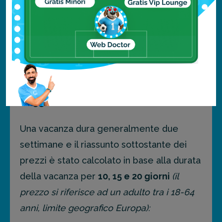
Quanto costa assicurarsi?
Quali sono i
costi di una polizza per il tuo
viaggio?
Una vacanza dura generalmente due
settimane e il riassunto sottostante dei
prezzi è stato calcolato in base alla durata
della vacanza per
10, 15 e 20 giorni
(il
prezzo si riferisce ad un adulto tra i 18-64
anni, limite geografico Europa):