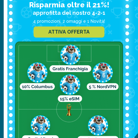
CANCELLAZIONE
Risparmia oltre il 21%!
approfitta del nostro 4-2-1
FAI PREVENTIVO
4 promozioni, 2 omaggi e 1 Novità!
ATTIVA OFFERTA
20 GIORNI
€12.55
ASSISTENZA
€15.69
ASSISTENZA + BAGAGLIO
ASSISTENZA + BAGAGLIO +
€48.87
CANCELLAZIONE
FAI PREVENTIVO