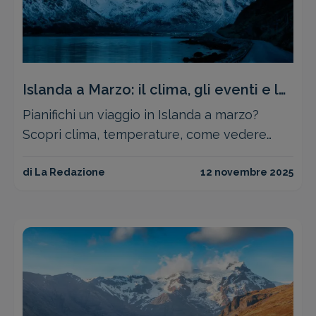
Islanda a Marzo: il clima, gli eventi e le
attività
Pianifichi un viaggio in Islanda a marzo?
Scopri clima, temperature, come vedere
l'aurora boreale e le migliori attività a prezzi
convenienti
di La Redazione
12 novembre 2025