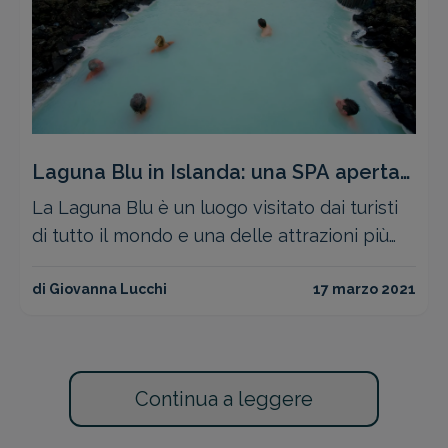
Laguna Blu in Islanda: una SPA aperta
tutto l’anno
La Laguna Blu è un luogo visitato dai turisti
di tutto il mondo e una delle attrazioni più
popolari d'Islanda: cosa può essere più
affascinante dell'immergersi in un'acqua
di Giovanna Lucchi
17 marzo 2021
dalla temperatura termale, in mezzo a un
paesaggio di ghiaccio e neve?
Continua a leggere