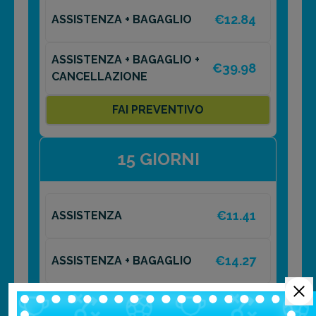
€12.84
ASSISTENZA + BAGAGLIO
ASSISTENZA + BAGAGLIO +
€39.98
CANCELLAZIONE
FAI PREVENTIVO
15 GIORNI
€11.41
ASSISTENZA
€14.27
ASSISTENZA + BAGAGLIO
ASSISTENZA + BAGAGLIO +
€44.41