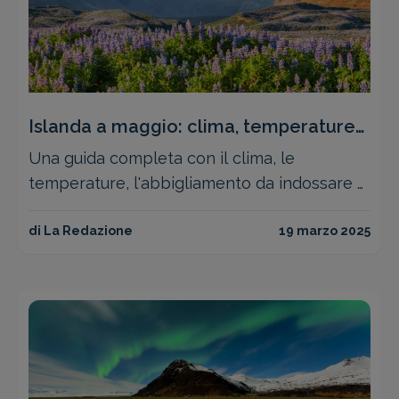
Islanda a maggio: clima, temperature
e aurora boreale
Una guida completa con il clima, le
temperature, l'abbigliamento da indossare a
maggio in Islanda e qualche pratico
consiglio di viaggio
di La Redazione
19 marzo 2025