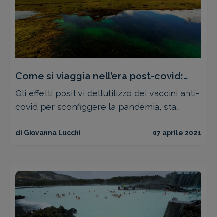
Come si viaggia nell’era post-covid:
l’esempio dell’Islanda
Gli effetti positivi dell’utilizzo dei vaccini anti-
covid per sconfiggere la pandemia, sta
portando i primi Stati a riaprire le proprie
frontiere ai turisti. Che sia l’inizio di un ritorno
di Giovanna Lucchi
07 aprile 2021
alla normalità per il turismo?