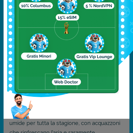
È un compromesso ragionevole per chi
mette al primo posto il budget e la
tranquillità, meno indicato per chi sogna
giornate di mare calmo e gite tra gli isolotti.
Bangkok e il Nord, il clima
delle città e di Chiang Mai
Lontano dalle coste, l’estate thailandese ha
un altro carattere ancora.
Bangkok e l’area centrale restano calde e
umide per tutta la stagione, con acquazzoni
che rinfrescano l’aria e raramente