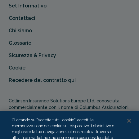
Set Informativo
Contattaci
Chi siamo
Glossario
Sicurezza & Privacy
Cookie
Recedere dal contratto qui
Collinson Insurance Solutions Europe Ltd, conosciuta
commercialmente con il nome di Columbus Assicurazioni,
è autorizzata e regolata dal Malta Financial Services
Cliccando su “Accetta tutti i cookie”, accetti la
Authority in qualità di agente assicurativo (Distribution Act
memorizzazione dei cookie sul dispositivo. L’obbiettivo è
-Cap. 487). In Italia, Columbus Assicurazioni è soggetta
migliorare la tua navigazione sul nostro sito attraverso
alla vigilanza dell’IVASS.
attività di marketing che ci spiegano cosa desideri dalle