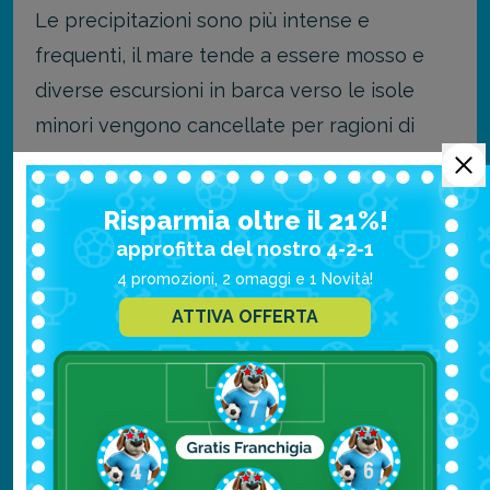
Le precipitazioni sono più intense e
frequenti, il mare tende a essere mosso e
diverse escursioni in barca verso le isole
minori vengono cancellate per ragioni di
sicurezza.
Risparmia oltre il 21%!
Questo non significa che la zona vada
approfitta del nostro 4-2-1
cancellata dai programmi, ma che in estate
4 promozioni, 2 omaggi e 1 Novità!
offre meno di quanto prometta nei mesi
ATTIVA OFFERTA
secchi.
Chi sceglie comunque le Andamane in
questo periodo trova in cambio prezzi più
bassi e spiagge meno affollate, complici i
numeri ridotti del turismo.