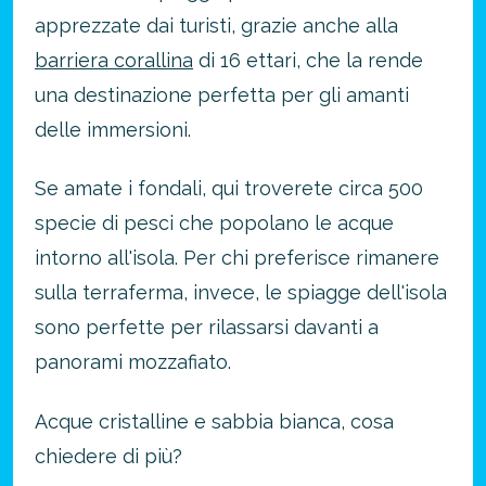
apprezzate dai turisti, grazie anche alla
barriera corallina
di 16 ettari, che la rende
una destinazione perfetta per gli amanti
delle immersioni.
Se amate i fondali, qui troverete circa 500
specie di pesci che popolano le acque
Risparmia oltre il 21%!
intorno all'isola. Per chi preferisce rimanere
approfitta del nostro 4-2-1
sulla terraferma, invece, le spiagge dell'isola
4 promozioni, 2 omaggi e 1 Novità!
sono perfette per rilassarsi davanti a
ATTIVA OFFERTA
panorami mozzafiato.
Acque cristalline e sabbia bianca, cosa
chiedere di più?