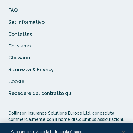
FAQ
Set Informativo
Contattaci
Chi siamo
Glossario
Sicurezza & Privacy
Cookie
Recedere dal contratto qui
Collinson Insurance Solutions Europe Ltd, conosciuta
commercialmente con il nome di Columbus Assicurazioni,
è autorizzata e regolata dal Malta Financial Services
Cliccando su “Accetta tutti i cookie”, accetti la
Authority in qualità di agente assicurativo (Distribution Act