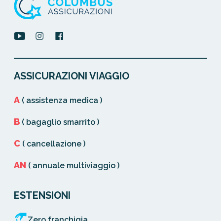
ASSICURAZIONI VIAGGIO
A
( assistenza medica )
B
( bagaglio smarrito )
C
( cancellazione )
AN
( annuale multiviaggio )
ESTENSIONI
Zero franchigia