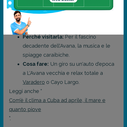
Con temperature intorno ai 28°C,
Cuba
offre
il clima perfetto per vivere l'isola senza
l'umidità estiva.
Perché visitarla:
Per il fascino
decadente dell'Avana, la musica e le
spiagge caraibiche.
Cosa fare:
Un giro su un'auto d'epoca
a L'Avana vecchia e relax totale a
Varadero
o Cayo Largo.
Leggi anche “
Com’è il clima a Cuba ad aprile, il mare e
quanto piove
”.