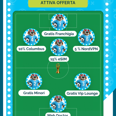
ATTIVA OFFERTA
chi ama il sole garantito.
Perché visitarla:
Unisce l'autenticità
della cultura araba a paesaggi naturali
mozzafiato.
Cosa fare:
Un bagno nelle acque
smeraldo di Wadi Shab e relax sulle
spiagge di Salalah o Muscat.
Leggi anche “
Cosa si mangia in Oman
”?
Cuba
Aprile
è uno degli ultimi mesi della stagione
secca.