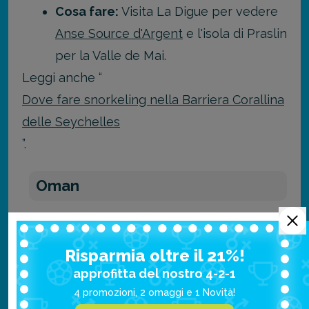
Cosa fare:
Visita La Digue per vedere
Anse Source d'Argent
e l'isola di Praslin
per la Valle de Mai.
Leggi anche “
Dove fare snorkeling nella Barriera Corallina
delle Seychelles
”.
Oman
Una meta che sta conquistando sempre più
viaggiatori.
Risparmia oltre il 21%!
approfitta del nostro 4-2-1
Ad aprile in
Oman
il caldo è intenso
4 promozioni, 2 omaggi e 1 Novità!
(massime fino a 34°C) ma secco, perfetto per