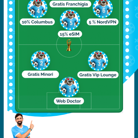
dal vivo che popolano l'arenile.
In più, la natura circostante è uno spettacolo
per gli occhi dove potrai avvistare uccelli
migratori, osservare boschi incantati e
paesaggi mozzafiato.
Vama Veche e la sua spiaggia sono davvero
il luogo ideale per chi vuole scappare dal
caos cittadino e immergersi nella natura e
nella tranquillità rumena.
Corbu
Se sei alla ricerca di una spiaggia