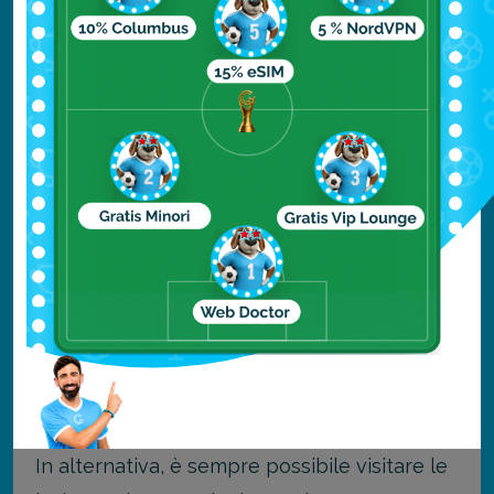
sapore più puro delle primizie appena
pescate, cucinate dalle mani esperte dei
pescatori locali. Altra specialità del luogo è
l’agnello, simbolo della tradizione pastorale
che accompagna quella marinara.
Per tutti questi motivi, visitare le Isole
Kornati è un’avventura perfetta per chi vuole
fuggire dalla città e nascondersi nella
natura, meno indicata invece per viaggi di
gruppo o per famiglie con bambini,
specialmente se piccoli.
In alternativa, è sempre possibile visitare le