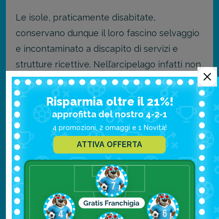
Le isole, praticamente disabitate,
conservano dunque il loro fascino selvaggio
e incontaminato a discapito di servizi e
strutture ricettive. Nell’arcipelago infatti non
ci sono stabilimenti balneari né spiagge
attrezzate. Alcuni dei (pochissimi) servizi
Risparmia oltre il 21%!
presenti sono quelli offerti dalla Marina Aci
approfitta del nostro 4-2-1
nel porto dell’isola di Zut, la seconda per
4 promozioni, 2 omaggi e 1 Novità!
grandezza.
ATTIVA OFFERTA
Stesso discorso per hotel, b&b, ristoranti e
locali, del tutto assenti. Tutto ciò che è
possibile trovare sono delle trattorie
davvero “primordiali”, nelle quali riscoprire il