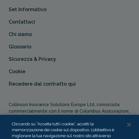
Set Informativo
Contattaci
Chi siamo
Glossario
Sicurezza & Privacy
Cookie
Recedere dal contratto qui
Collinson Insurance Solutions Europe Ltd, conosciuta
commercialmente con il nome di Columbus Assicurazioni,
è autorizzata e regolata dal Malta Financial Services
Authority in qualità di agente assicurativo (Distribution Act
Cliccando su “Accetta tutti i cookie”, accetti la
memorizzazione dei cookie sul dispositivo. L’obbiettivo è
-Cap. 487). In Italia, Columbus Assicurazioni è soggetta
migliorare la tua navigazione sul nostro sito attraverso
alla vigilanza dell’IVASS.