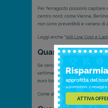
Per ferragosto possono capitare del
centro nord, come Vienna, Berlino,
non sono prevedibili e variano di 
Leggi anche “
Voli Low Cost e Last
Quando conviene p
Se cercate solo una vacanza, non 
Risparmia 
settimana prima di Ferragosto. Vis
approfitta del nos
euro (solo alloggio), ma non trover
4 promozioni, 2 omaggi e 
Come abbiamo già detto, gli alloggi
ATTIVA OFF