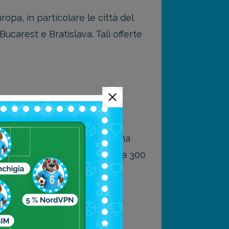
opa, in particolare le città del
 Bucarest e Bratislava.
Tali offerte
rragosto
vi conviene aspettare l’ultima
o buone, come 4-5 giorni per a 300
no al mare (per esempio).
al mare o dal centro città.