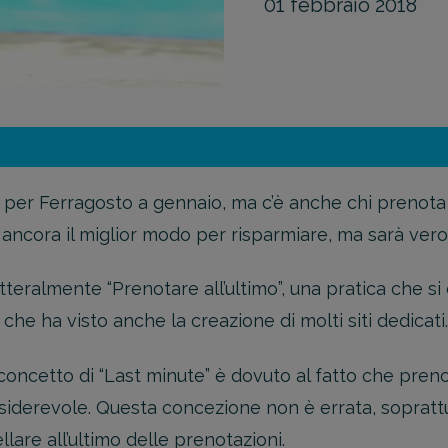
01 febbraio 2018
a per Ferragosto a gennaio, ma c’è anche chi prenota 
 ancora il miglior modo per risparmiare, ma sarà ver
etteralmente “Prenotare all’ultimo”, una pratica che si
 che ha visto anche la creazione di molti siti dedicati.
oncetto di “Last minute” è dovuto al fatto che prenot
iderevole. Questa concezione non è errata, sopratt
are all’ultimo delle prenotazioni.