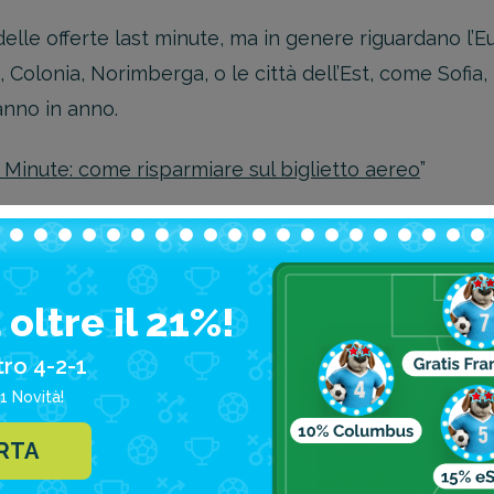
le offerte last minute, ma in genere riguardano l’Eur
 Colonia, Norimberga, o le città dell’Est, come Sofia,
anno in anno.
 Minute: come risparmiare sul biglietto aereo
”
renotare Last Minute per Fe
importa dove, basta che sia molto economica, allora 
oltre il 21%!
itando i siti di settore potreste trovare offerte molt
tro 4-2-1
ete posto nelle località più cercate o in alloggi vici
1 Novità!
 ancora liberi a Ferragosto sono quelli più distanti d
ERTA