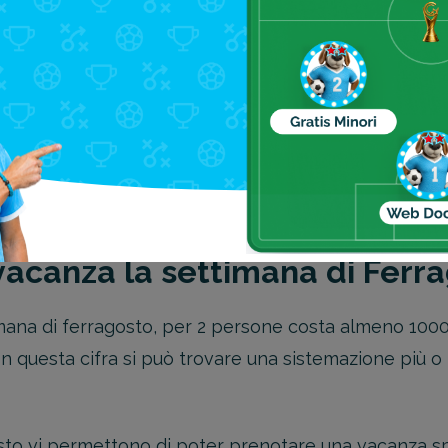
ne prenotare Last Minute Fe
una meta ben precisa, che sia Barcellona, Amsterdam,
Le possibilità infatti di trovare uno sconto per la m
pensare anche al viaggio.
ork, il last minute è un principio abbastanza superato
za di qualità, vi conviene prenotare almeno 3 mesi p
acanza la settimana di Ferr
ana di ferragosto, per 2 persone costa almeno 100
on questa cifra si può trovare una sistemazione più o 
gosto vi permettono di poter prenotare una vacanza