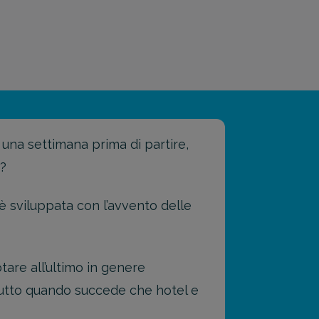
una settimana prima di partire,
o?
 è sviluppata con l’avvento delle
are all’ultimo in genere
utto quando succede che hotel e