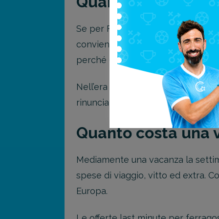
Quando non convie
Se per Ferragosto avete in mente 
conviene ricorrere al lat minute. 
perché oltre all’alloggio, dovete 
Nell’era del web e dei social netw
rinunciare a trascorrere una vacan
Quanto costa una v
Mediamente una vacanza la settim
spese di viaggio, vitto ed extra. C
Europa.
Le offerte last minute per ferra