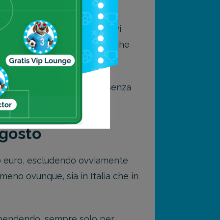
rragosto
 Ibiza o Creta, allora non vi
eta desiderata sono poche, anche
, e se volete risparmiare, senza
rima.
agosto
0 euro, escludendo ovviamente
meno ovunque, sia in Italia che in
 spendendo, sempre solo per