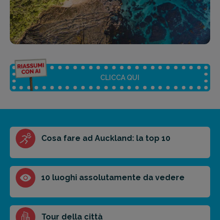
CLICCA QUI
Riassunto dell'articolo
Cosa fare ad Auckland: la top 10
Scegli il formato del riassunto
Breve
Medio
Punti chiave
10 luoghi assolutamente da vedere
Ottieni un preventivo personalizzato per la tua
Tour della città
prossima destinazione di viaggio.