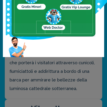
un paio d'ore dalla città. Il vero spettacolo,
oltre alle suggestive stalattiti e stalagmiti
lungo il percorso, è rappresentato dalla
celebre grotta dei "bachi luminosi"
(Glowworm Grotto) la cui luminescenza fa
apparire la superficie rocciosa come un
cielo stellato. Un'esperienza avventurosa
che porterà i visitatori attraverso cunicoli,
fiumiciattoli e addirittura a bordo di una
barca per ammirare le bellezze della
luminosa cattedrale sotterranea.