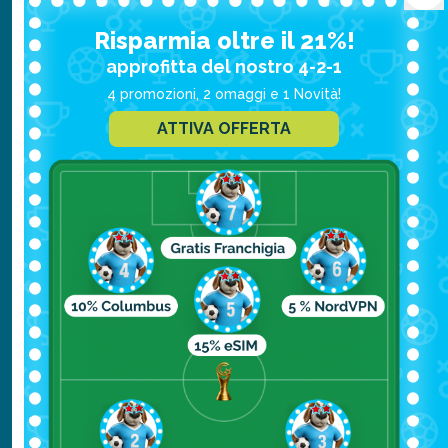
indigeni nei luoghi più selvaggi, a partire
Risparmia oltre il 21%!
dagli antichi vulcani su cui la città è stata
approfitta del nostro 4-2-1
costruita, passando nella foresta indigena
4 promozioni, 2 omaggi e 1 Novità!
di Tiriwa e spostandosi a Te Taihauauru, la
ATTIVA OFFERTA
famosa spiaggia di sabbia nera, fino a
Takarunga, il monte Victoria in Devonport,
luogo in cui si è fermato Patuone, uno dei
firmatari del documento che ha sancito la
fondazione della
Nuova Zelanda
.
Waitomo Caves Tour:
Per chi sosta ad
Auckland
è da non perdere la visita alle
suggestive grotte nei pressi di Waitomo, a