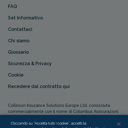
FAQ
Set Informativo
Contattaci
Chi siamo
Glossario
Sicurezza & Privacy
Cookie
Recedere dal contratto qui
Collinson Insurance Solutions Europe Ltd, conosciuta
commercialmente con il nome di Columbus Assicurazioni,
è autorizzata e regolata dal Malta Financial Services
Authority in qualità di agente assicurativo (Distribution Act
Cliccando su “Accetta tutti i cookie”, accetti la