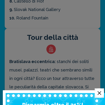
8.
Castello di Hof
9.
Slovak National Gallery
10.
Roland Fountain
Tour della città
Bratislava eccentrica:
stanchi dei soliti
musei, palazzi, teatri che sembrano simili
in ogni città? Ecco un tour attraverso tutte
le peculiarità della capitale slovacca. Si
inizia con la “casa più stretta dell’Europa
centrale”, sede del Museo degli orologi,
Risparmia oltre il 21%!