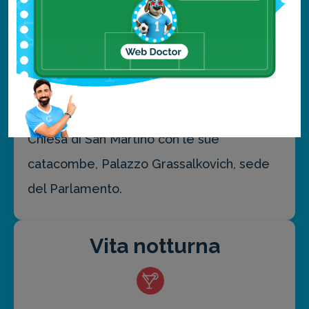
Immancabile ovviamente il Castello, da lì
tramite via Zydowska si arriva al Quartiere
Ebraico. Nella Città Vecchia troverete la
Piazza Principale, con la statua di
Massimiliano II, poi il Teatro Nazionale, la
Chiesa di San Martino con le sue
catacombe, Palazzo Grassalkovich, sede
del Parlamento.
Vita notturna