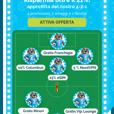
approfitta del nostro 4-2-1
poi Piazza Hviexdoslav, che in inverno
4 promozioni, 2 omaggi e 1 Novità!
diventa una enorme pista di pattinaggio su
ATTIVA OFFERTA
ghiaccio, in estate invece una gigantesca
scacchiera. Occhi aperti poi per le buffe
statue che spuntano fuori da tombini,
cassette postali e finestre. Altra
singolarità è la “Chiesa blu”, quasi da fiaba,
e il cosiddetto “ufo”, la navicella sospesa
sopra il Ponte Nuovo, da cui godere di una
vista mozzafiato.
Tour della Bratislava classica:
un tour per
conoscere il volto storico della città.