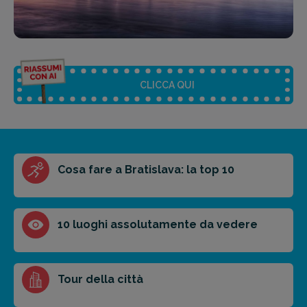
CLICCA QUI
Riassunto dell'articolo
Cosa fare a Bratislava: la top 10
Scegli il formato del riassunto
Breve
Medio
Punti chiave
10 luoghi assolutamente da vedere
Ottieni un preventivo personalizzato per la tua
Tour della città
prossima destinazione di viaggio.