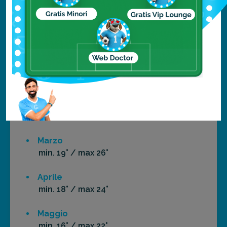
Temperature medie
Gennaio
min. 19° / max 26°
Febbraio
min. 19° / max 27°
Marzo
min. 19° / max 26°
Aprile
min. 18° / max 24°
Maggio
min. 16° / max 22°