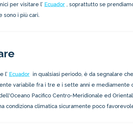
ci per visitare l’
Ecuador
, soprattutto se prendiamo
 sono i più cari.
are
e l’
Ecuador
in qualsiasi periodo, è da segnalare che
oltre il 21%!
te variabile fra i tre e i sette anni e mediamente og
ell'Oceano Pacifico Centro-Meridionale ed Orientale
tro 4-2-1
una condiziona climatica sicuramente poco favorevole
1 Novità!
ERTA