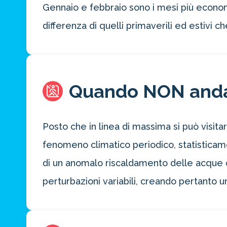
Gennaio e febbraio sono i mesi più economi
differenza di quelli primaverili ed estivi che
Quando NON and
Posto che in linea di massima si può visitar
Risparmia 
fenomeno climatico periodico, statisticamen
di un anomalo riscaldamento delle acque d
approfitta del nos
perturbazioni variabili, creando pertanto 
4 promozioni, 2 omaggi e 
ATTIVA OFF