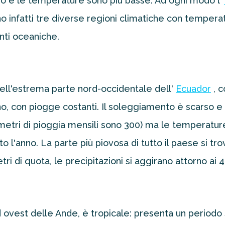
no e le temperature sono più basse. Ad ogni modo l’
ono infatti tre diverse regioni climatiche con temperat
enti oceaniche.
ell'estrema parte nord-occidentale dell'
Ecuador
, 
nno, con piogge costanti. Il soleggiamento è scarso 
imetri di pioggia mensili sono 300) ma le temperatu
o l'anno. La parte più piovosa di tutto il paese si tr
i di quota, le precipitazioni si aggirano attorno ai 4.
 ad ovest delle Ande, è tropicale: presenta un period