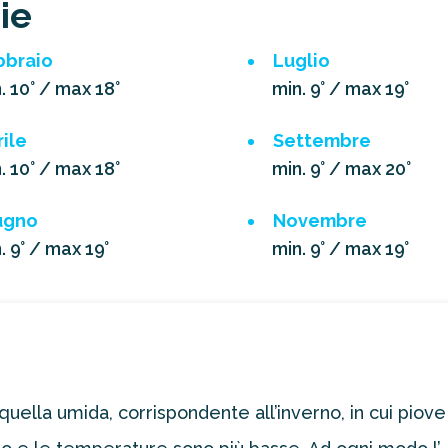
ie
bbraio
Luglio
. 10° / max 18°
min. 9° / max 19°
ile
Settembre
. 10° / max 18°
min. 9° / max 20°
ugno
Novembre
. 9° / max 19°
min. 9° / max 19°
ella umida, corrispondente all’inverno, in cui piov