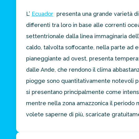
L’
Ecuador
presenta una grande varietà di 
Ottieni un
differenti tra loro in base alle correnti oc
preventivo
personalizzato
settentrionale dalla linea immaginaria del
per la tua
prossima
caldo, talvolta soffocante, nella parte ad e
destinazione
pianeggiante ad ovest, presenta temperat
di viaggio.
dalle Ande, che rendono il clima abbastanz
FAI
piogge sono quantitativamente notevoli po
PREVENTIVO
si presentano principalmente come intensi
mentre nella zona amazzonica il periodo m
volete saperne di più, scaricate gratuitame