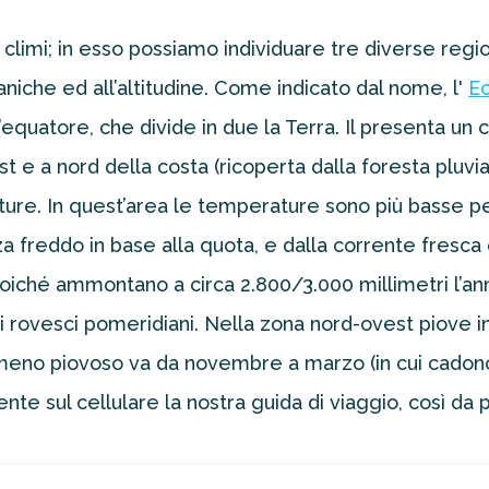
climi; in esso possiamo individuare tre diverse regi
eaniche ed all’altitudine. Come indicato dal nome, l'
E
l’equatore, che divide in due la Terra. Il presenta u
st e a nord della costa (ricoperta dalla foresta pluvi
ure. In quest’area le temperature sono più basse p
a freddo in base alla quota, e dalla corrente fresca
iché ammontano a circa 2.800/3.000 millimetri l’ann
 rovesci pomeridiani. Nella zona nord-ovest piove i
eno piovoso va da novembre a marzo (in cui cadono d
nte sul cellulare la nostra guida di viaggio, così da