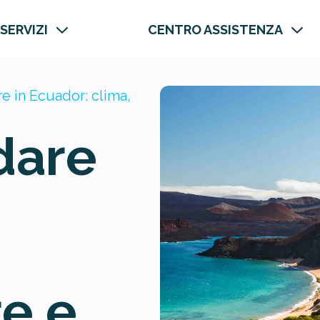
 SERVIZI
CENTRO ASSISTENZA
 in Ecuador: clima,
dare
e e