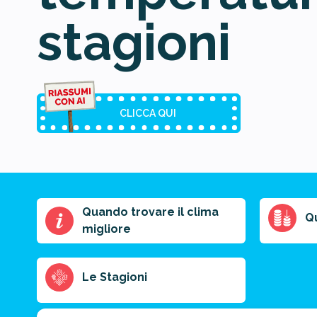
stagioni
CLICCA QUI
Quando trovare il clima
Riassunto
Q
migliore
dell'articolo
Scegli il formato
del riassunto
Le Stagioni
Breve
Medio
Punti chiave