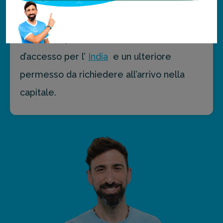
Mumbai
o Calcutta, mentre si sconsiglia il
collegamento via mare. Si ricorda che per
visitare a queste isole è necessario il visto
d’accesso per l’
India
e un ulteriore
permesso da richiedere all’arrivo nella
capitale.