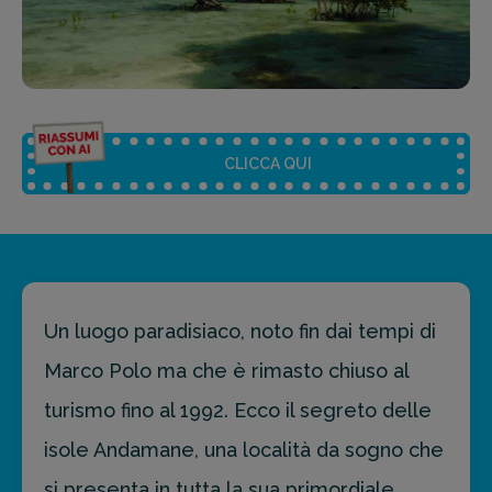
CLICCA QUI
Riassunto dell'articolo
Scegli il formato del riassunto
Un luogo paradisiaco, noto fin dai tempi di
Breve
Medio
Punti chiave
Marco Polo ma che è rimasto chiuso al
turismo fino al 1992. Ecco il segreto delle
isole Andamane, una località da sogno che
Ottieni un preventivo personalizzato per la tua
prossima destinazione di viaggio.
si presenta in tutta la sua primordiale