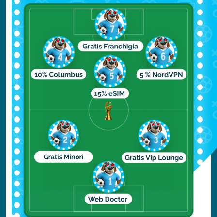
acque, come il pesce pagliaccio, ed altre
specie rare, come il dugongo o gli
elefanti. Per chi invece preferisce il
contatto con la civiltà, South Andaman
ospita al capitale dell’arcipelago, Port Blair,
dove si tiene tra le altre cose un
folcloristico mercato. Al largo delle sue
coste, inoltre, si apre il Mahatma Gandhi
Marine National Park. Port Blair è anche
l’unico punto d’accesso aereo delle
Andamane: voli interni la collegano a
diverse città indiane come
Nuova Delhi
,