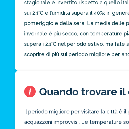
stagionale è invertito rispetto a quello ital
preventivo
personalizzato
sui 24°C e l’umidità supera il 40%; in gener
per la tua
prossima
pomeriggio e della sera. La media delle p
destinazione
invernale è più secco, con temperature pia
di viaggio.
supera i 24°C nel periodo estivo, ma fate 
FAI
scoprire di più sul periodo migliore per a
PREVENTIVO
Quando trovare il 
Il periodo migliore per visitare la città è
acquazzoni improvvisi. Le temperature sono 