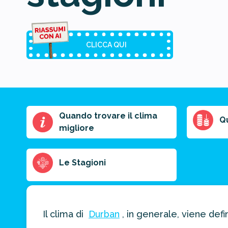
CLICCA QUI
Quando trovare il clima
Riassunto
Q
migliore
dell'articolo
Scegli il formato
del riassunto
Le Stagioni
Breve
Medio
Punti chiave
Il clima di
Durban
, in generale, viene defi
Ottieni un