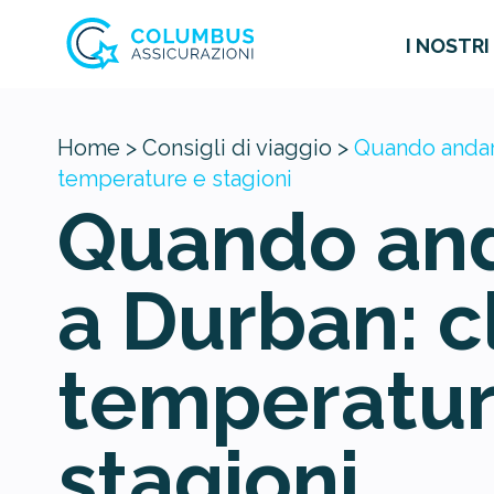
I NOSTRI
Home >
Consigli di viaggio >
Quando andar
temperature e stagioni
Quando an
a Durban: c
temperatur
stagioni