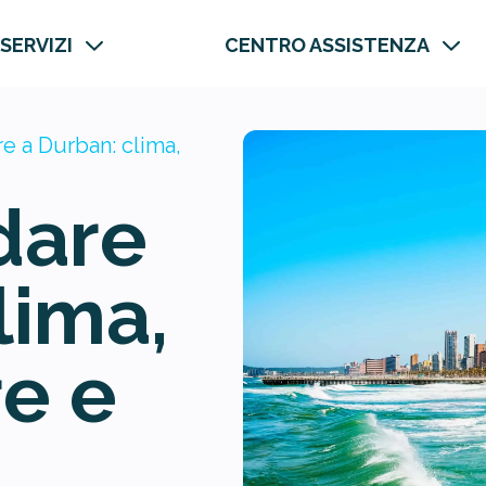
 SERVIZI
CENTRO ASSISTENZA
e a Durban: clima,
dare
lima,
e e