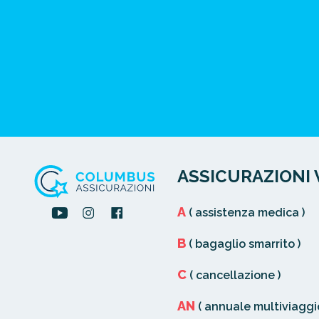
ASSICURAZIONI 
A
( assistenza medica )
B
( bagaglio smarrito )
C
( cancellazione )
AN
( annuale multiviaggio