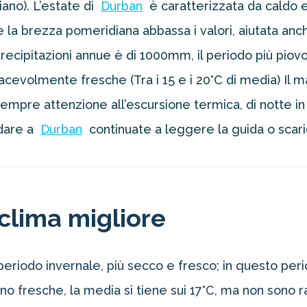
iano). L’estate di
Durban
è caratterizzata da caldo e
e la brezza pomeridiana abbassa i valori, aiutata anch
recipitazioni annue è di 1000mm, il periodo più pi
cevolmente fresche (Tra i 15 e i 20°C di media) Il 
sempre attenzione all’escursione termica, di notte i
ndare a
Durban
continuate a leggere la guida o scari
clima migliore
 il periodo invernale, più secco e fresco; in questo p
fresche, la media si tiene sui 17°C, ma non sono rari