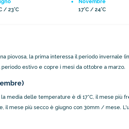
ugno
Novembre
C / 23°C
17°C / 24°C
piovosa, la prima interessa il periodo invernale (inv
 periodo estivo e copre i mesi da ottobre a marzo.
tembre)
a media delle temperature è di 17°C, il mese più fre
, il mese più secco è giugno con 30mm / mese. L'um