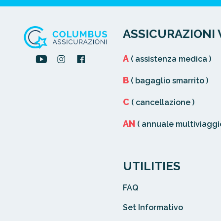
ASSICURAZIONI 
A
( assistenza medica )
B
( bagaglio smarrito )
C
( cancellazione )
AN
( annuale multiviaggio
UTILITIES
FAQ
Set Informativo