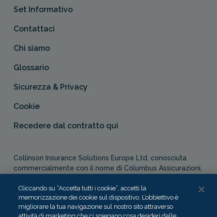
Set Informativo
Contattaci
Chi siamo
Glossario
Sicurezza & Privacy
Cookie
Recedere dal contratto qui
Collinson Insurance Solutions Europe Ltd, conosciuta
commercialmente con il nome di Columbus Assicurazioni,
è autorizzata e regolata dal Malta Financial Services
Cliccando su “Accetta tutti i cookie”, accetti la
Authority in qualità di agente assicurativo (Distribution Act
memorizzazione dei cookie sul dispositivo. L’obbiettivo è
-Cap. 487). In Italia, Columbus Assicurazioni è soggetta
migliorare la tua navigazione sul nostro sito attraverso
alla vigilanza dell’IVASS.
attività di marketing che ci spiegano cosa desideri dalle