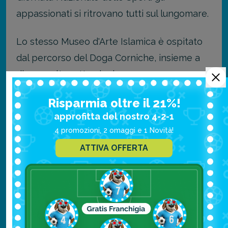
appassionati si ritrovano tutti sul lungomare.
Lo stesso Museo d'Arte Islamica è ospitato
dal percorso del Doga Corniche, insieme a
diverse altre attrazioni.
Risparmia oltre il 21%!
Tra le tante, bisogna necessariamente citare
approfitta del nostro 4-2-1
il Sheraton Park, vicino al caratteristico
4 promozioni, 2 omaggi e 1 Novità!
Sheraton Doha Resort & Convention Hotel,
ATTIVA OFFERTA
un hotel famosissimo a forma di piramide.
Mathaf: Arab Museum of
Modern Art
Il Mathaf (Arab Museum of Modern Art),