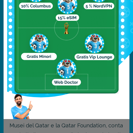
ospita una spettacolare collezione di arte
moderna e contemporanea, dedicata al
mondo arabo e alle sue connessioni culturali
con il mondo esterno.
Il museo è dotato di una collezione
permanente che riprende alcune delle
tematiche chiave della cultura islamica, e un
programma variabile di mostre temporanee
che cambiano a seconda degli artisti e del
periodo.
La collezione Mathaf, in comproprietà tra i
Musei del Qatar e la Qatar Foundation, conta