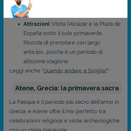
creando un'esperienza sensoriale
unica.
Attrazioni:
Visita l'Alcázar e la Plaza de
España sotto il sole primaverile.
Ricorda di prenotare con largo
anticipo, poiché è un periodo di
altissima stagione.
Leggi anche "
Quando andare a Siviglia?
"
Atene, Grecia: la primavera sacra
La Pasqua è il periodo più sacro dell'anno in
Grecia, e Atene offre il mix perfetto tra
celebrazioni religiose e visite archeologiche
con un clima piacevole.