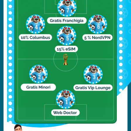
Siviglia, Spagna: il calore
dell'Andalusia
Siviglia
ad aprile è semplicemente magica.
Con temperature che oscillano tra i 15°C e i
26°C, è il luogo perfetto per chi ama il caldo
ma vuole evitare l'afa estiva.
Semana Santa:
È l'evento dell'anno. Le
confraternite sfilano per le strade
portando i Pasos (statue religiose) in
processioni cariche di emotività.
Profumi:
L'aria si riempie del profumo
di fiori d'arancio (azahar) e incenso,