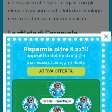
celebrazione che ha forti legami con gli
elementi pagani e anche tutta la simbologia
che la caratterizza ricorda vecchi riti.
La sfilata di Carnevale
Il momento clou di ogni carnevale che si
Risparmia oltre il 21%!
rispetti è quello della sfilata, e
Madrid
non fa
approfitta del nostro 4-2-1
eccezione. Tutte le celebrazioni
4 promozioni, 2 omaggi e 1 Novità!
carnevalesche, infatti, ogni anno cominciano
ATTIVA OFFERTA
con una grande sfilata che però qui in
Spagna assume delle sfumature più
parodistiche e satiriche rispetto a quelle che
abbiamo in Italia, per esempio a Venezia.