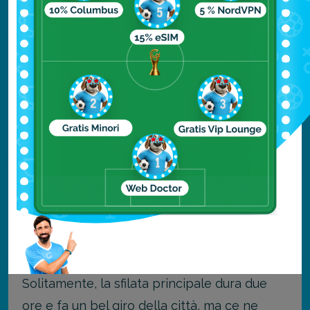
Solitamente i festeggiamenti si aprono con il
pregon, ossia un discorso ufficiale letto in
una piazza da un personaggio pubblico
(cambia ogni anno), al termine del quale
partirà la sfilata.
Per le strade di Madrid sfileranno quindi i
costumi più strabilianti mai visti, artisti con
pettinature esagerate, trucchi sfavillanti,
maschere colorate e molto altro. Tutto sarà
all’insegna del ballo e della musica e il
divertimento è assicurato.
Solitamente, la sfilata principale dura due
ore e fa un bel giro della città, ma ce ne