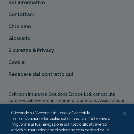
Set Informativo
Contattaci
Chi siamo
Glossario
Sicurezza & Privacy
Cookie
Recedere dal contratto qui
Collinson Insurance Solutions Europe Ltd, conosciuta
commercialmente con il nome di Columbus Assicurazioni,
è autorizzata e regolata dal Malta Financial Services
Authority in qualità di agente assicurativo (Distribution Act
Cliccando su “Accetta tutti i cookie”, accetti la
memorizzazione dei cookie sul dispositivo. L’obbiettivo è
-Cap. 487). In Italia, Columbus Assicurazioni è soggetta
migliorare la tua navigazione sul nostro sito attraverso
alla vigilanza dell’IVASS.
attività di marketing che ci spiegano cosa desideri dalle