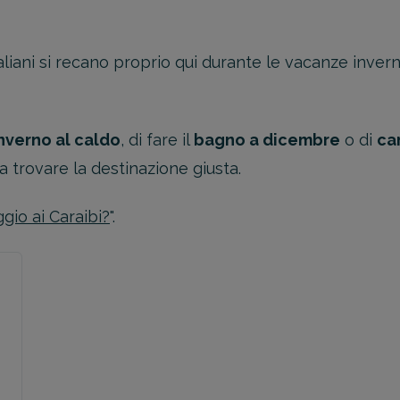
taliani si recano proprio qui durante le vacanze inve
nverno al caldo
, di fare il
bagno a dicembre
o di
ca
 a trovare la destinazione giusta.
gio ai Caraibi?
".