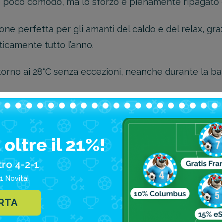
e poco comodo, ma lo sforzo è pienamente ripagato d
ione perfetta per gli amanti del caldo e del relax, gr
ticamente tutto l’anno.
torno ai 28°C senza eccezioni, neanche durante la b
to belle e luoghi da visitare, a partire dalla Baia d
la nave mercantile tedesca SS Antilla, conosciuta com
oltre il 21%!
o la Eagle Beach e la Mangel Halto, famosa per l’int
tro 4-2-1
1 Novità!
casione di visitare le caratteristiche e piccole città s
ERTA
suoi edifici e monumenti in perfetto stile olandese.