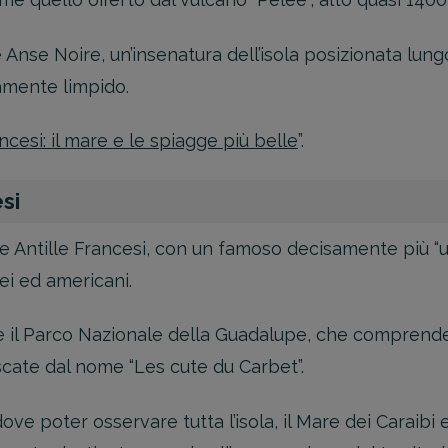
è Anse Noire, un’insenatura dell’isola posizionata lun
mamente limpido.
ancesi: il mare e le spiagge più belle
”.
si
le Antille Francesi, con un famoso decisamente più “
ei ed americani.
 è il Parco Nazionale della Guadalupe, che comprende
scate dal nome “Les cute du Carbet”.
 poter osservare tutta l’isola, il Mare dei Caraibi e 