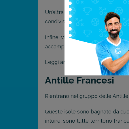
Un’altra attrazione degna di nota è
condivise sui social.
Infine, vicino al California Lighthou
accampamenti dei cercatori d’oro.
Leggi anche “
Tutto quello che dev
Antille Francesi
Rientrano nel gruppo delle Antille
Queste isole sono bagnate da due m
intuire, sono tutte territorio fran