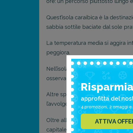
ore: un percorso piuttosto lungo 
Quest’isola caraibica è la destinaz
sabbia sottile baciate dal sole pra
La temperatura media si aggira in
peggiora.
Nell’isola non mancano spiagge mol
osservare da vicino il relitto del
Risparmia 
Altre spiagge molto gradevoli son
approfitta del nos
l’avvolge.
4 promozioni, 2 omaggi e 
Oltre alle spiagge, non perdere l’oc
ATTIVA OFF
capitale Oranjestad, famosa per i 