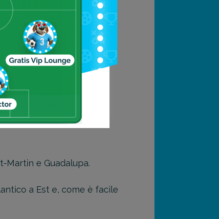
ortalato in tante fotografie
ushiribana che ospitava gli
nt-Martin e Guadalupa.
antico a Est e, come è facile