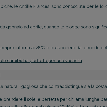
raibiche, le Antille Francesi sono conosciute per le l
va da gennaio ad aprile, quando le piogge sono signifi
sempre intorno ai 28°C, a prescindere dal periodo del
isole caraibiche perfette per una vacanza
”.
i
la natura rigogliosa che contraddistingue sia la costa, 
 e prendere il sole, è perfetta per chi ama lunghe pa
quello offerto dal vulcano “Pelée”, alto quasi 1400 