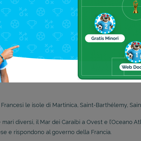
 il California Lighthouse, il famoso faro di Aruba imm
se si trova la “Città fantasma”, i resti della città di B
i sapere su Aruba
”.
 Francesi le isole di Martinica, Saint-Barthélemy, Sai
ari diversi, il Mar dei Caraibi a Ovest e l’Oceano Atl
cese e rispondono al governo della Francia.