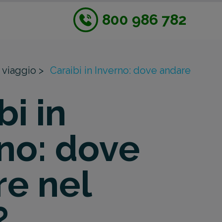
800 986 782
 viaggio >
Caraibi in Inverno: dove andare
bi in
no: dove
e nel
?