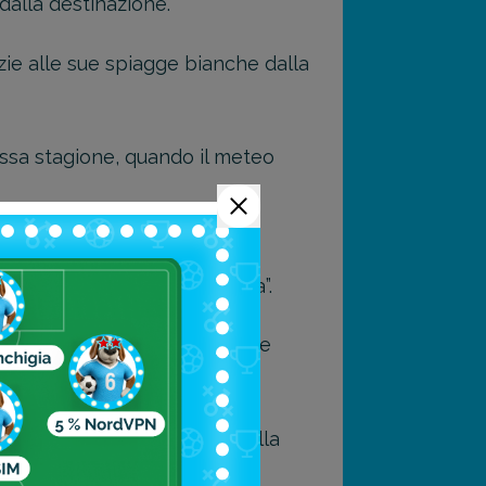
alla destinazione.
azie alle sue spiagge bianche dalla
assa stagione, quando il meteo
i Malmok, dove è possibile
e “La Nave Fantasma di Aruba”.
ricato bosco di mangrovie che
parse sull’isola, a partire dalla