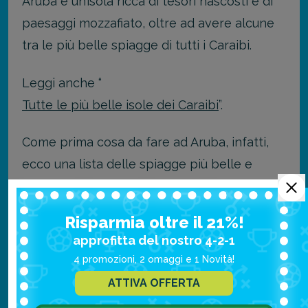
Aruba è un’isola ricca di tesori nascosti e di
paesaggi mozzafiato, oltre ad avere alcune
tra le più belle spiagge di tutti i Caraibi.
Leggi anche “
Tutte le più belle isole dei Caraibi
”.
Come prima cosa da fare ad Aruba, infatti,
ecco una lista delle spiagge più belle e
famose dove potersi godere una giornata o
due di mare.
Risparmia oltre il 21%!
approfitta del nostro 4-2-1
Palm Eagle Beach
4 promozioni, 2 omaggi e 1 Novità!
Palm Eagle Beach è la spiaggia più bianca di
ATTIVA OFFERTA
tutta l’isola, ed è caratterizzata dalle palme