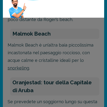
famiglie per le sue acque basse e pacate, è
una bellissima baia a forma di mezzaluna
poco distante da Roger’s beach.
Malmok Beach
Malmok Beach è un’altra baia piccolissima
incastonata nel paesaggio roccioso, con
acque calme e cristalline ideali per lo
snorkeling
.
Oranjestad: tour della Capitale
di Aruba
Se prevedete un soggiorno lungo su questa