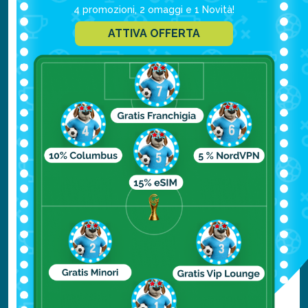
4 promozioni, 2 omaggi e 1 Novità!
Percorso della Civetta:
Segui i
ATTIVA OFFERTA
segnavia a forma di civetta sui
marciapiedi per un tour autoguidato
dei principali monumenti storici.
Palazzo dei Duchi di Borgogna:
Il
cuore politico della città, che ospita
anche il Museo delle Belle Arti (uno dei
più antichi di Francia).
Esperienze gastronomiche:
Non
ripartire senza aver assaggiato la vera
senape di Digione (la Moutarde) e il
Pain d'épices. Visita il mercato coperto
Les Halles per prodotti freschi locali.