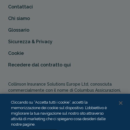
Contattaci
Chi siamo
Glossario
Sicurezza & Privacy
Cookie
Recedere dal contratto qui
Collinson Insurance Solutions Europe Ltd, conosciuta
commercialmente con il nome di Columbus Assicurazioni,
è autorizzata e regolata dal Malta Financial Services
Authority in qualità di agente assicurativo (Distribution Act
Cliccando su “Accetta tutti i cookie”, accetti la
memorizzazione dei cookie sul dispositivo. L’obbiettivo è
-Cap. 487). In Italia, Columbus Assicurazioni è soggetta
migliorare la tua navigazione sul nostro sito attraverso
alla vigilanza dell’IVASS.
attività di marketing che ci spiegano cosa desideri dalle
nostre pagine.