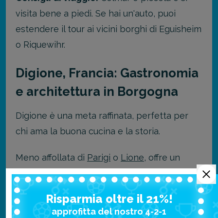
visita bene a piedi. Se hai un'auto, puoi
estendere il tour ai vicini borghi di Eguisheim
o Riquewihr.
Digione, Francia: Gastronomia
e architettura in Borgogna
Digione è una meta raffinata, perfetta per
chi ama la buona cucina e la storia.
Meno affollata di
Parigi
o
Lione
, offre un
centro storico patrimonio
UNESCO
di rara
bellezza.
Risparmia oltre il 21%!
approfitta del nostro 4-2-1
Itinerario di 3 giorni