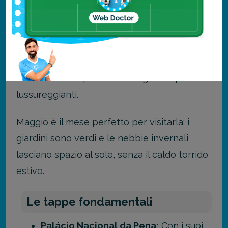
Sintra, Portogallo: Palazzi
romantici e mistero
A breve distanza da
Lisbona
,
Sintra
è un
concentrato di palazzi stravaganti e parchi
lussureggianti.
Maggio è il mese perfetto per visitarla: i
giardini sono verdi e le nebbie invernali
lasciano spazio al sole, senza il caldo torrido
estivo.
Le tappe fondamentali
Palácio Nacional da Pena:
Con i suoi