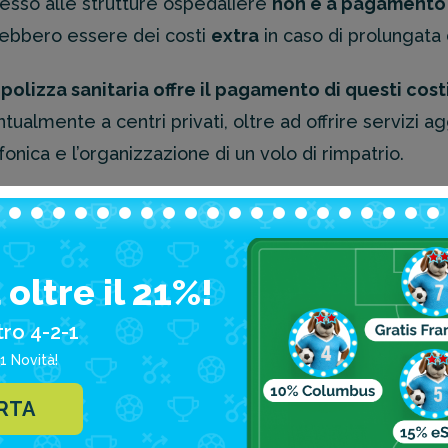
cesso alle strutture ospedaliere
non è a pagamento
ebbero essere dei costi
extra
in caso di prolungata
polizza sanitaria offre il pagamento di questi cost
tualmente a centri privati, oltre ad offrire servizi 
fonica e l’organizzazione di un volo di rimpatrio.
oltre il 21%!
Come Columbus ti aiuta
tro 4-2-1
umbus
ha diverse tipologie di
polizza
studiate ad hoc
1 Novità!
ratti di studenti, di famiglie o di coppie. Indipenden
ERTA
re su 24 è sempre garantita
da uno staff di dottori e