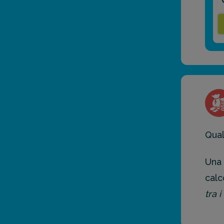
Qual
Una 
calc
tra 