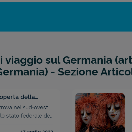
 viaggio sul Germania (art
Germania) - Sezione Articol
coperta della
trova nel sud-ovest
lo stato federale del
 Si tratta di una
17 aprile 2023