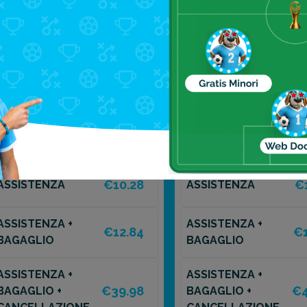
evisti in vacanza.
umero
da
chiamare
in caso di emergenza,
+39 02 3
zza da portare sempre con sé.
10 GIORNI
15 GIORNI
€10.28
€
ASSISTENZA
ASSISTENZA
ASSISTENZA +
ASSISTENZA +
€12.84
€1
BAGAGLIO
BAGAGLIO
ASSISTENZA +
ASSISTENZA +
€39.98
€4
BAGAGLIO +
BAGAGLIO +