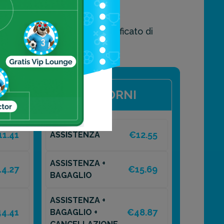
600 5814,
è riportato sul certificato di
20 GIORNI
11.41
€12.55
ASSISTENZA
ASSISTENZA +
4.27
€15.69
BAGAGLIO
ASSISTENZA +
4.41
€48.87
BAGAGLIO +