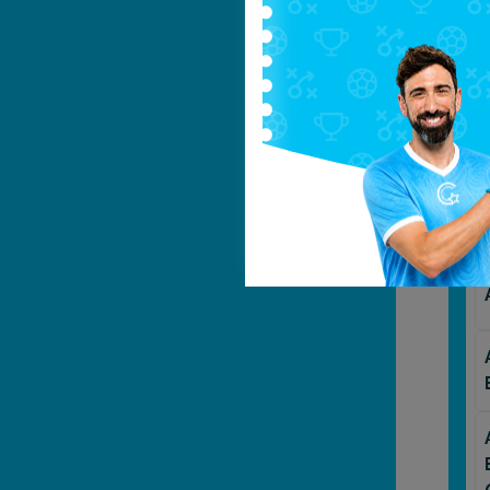
impr
Il
n
poli