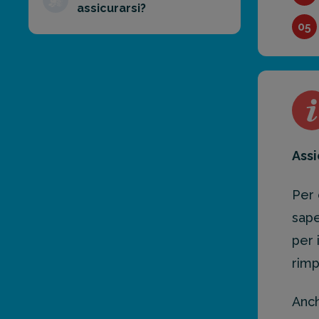
assicurarsi?
05
Assi
Per 
sape
per 
rimp
Anch