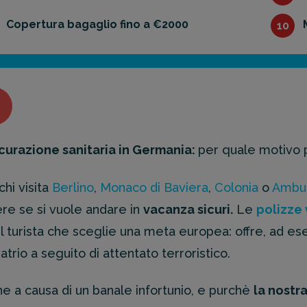
Copertura bagaglio fino a €2000
10
curazione sanitaria in Germania:
per quale motivo 
chi visita
Berlino
,
Monaco di Baviera
,
Colonia
o
Ambu
re se si vuole andare in
vacanza sicuri.
Le
polizze 
il turista che sceglie una meta europea: offre, ad e
atrio a seguito di attentato terroristico.
e a causa di un banale infortunio, e purchè
la nostr