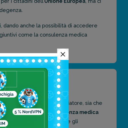
per i cittadini dell’
Unione Europea
, ma ci
 degenza.
i
, dando anche la possibilità di accedere
aggiuntivi come la consulenza medica
 in base al profilo del viaggiatore, sia che
temente dal prodotto,
l’assistenza medica
 operatori in grado di gestire gli