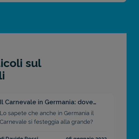
icoli sul
i
Il Carnevale in Germania: dove
trovare le sfilate migliori
Lo sapete che anche in Germania il
Carnevale si festeggia alla grande?
di Davide Rossi
06 gennaio 2023