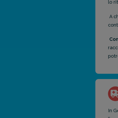
lo r
A ch
cont
Co
racc
potr
In G