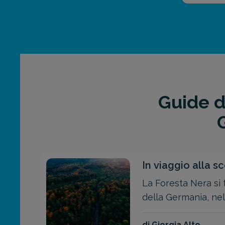
Guide di
In viaggio alla s
Foresta Nera
La Foresta Nera si 
della Germania, nel
Baden-Württemberg.
di Giorgia Alto