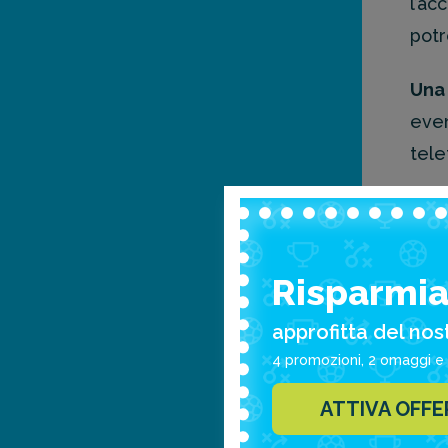
l’ac
potr
Una 
even
tele
Risparmia 
approfitta del nos
Col
4 promozioni, 2 omaggi e 
si t
ATTIVA OFF
24 o