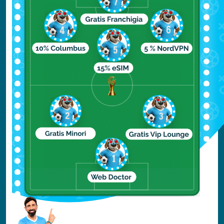
Considerato da molti come “Il più famoso
vulcano d’Islanda”, Hekla non poteva certo
mancare all’interno della nostra guida
viaggio.
Per prima cosa, dovete però sapere
che, nei secoli passati, ha creato non pochi
problemi alla popolazione: la sua più grande
esplosione è datata 1104, quando coprì con
le sue ceneri ogni cosa nel raggio di 50 km.
La sua fama era tale che nel Medioevo era
considerato dai credenti “La porta
dell’Inferno”. In tempi più recenti le sue
eruzioni sono avvenute in maniera più
regolare, ma il suo monitoraggio rimane