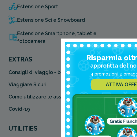
Estensione Sport
Estensione Sci e Snowboard
Estensione Smartphone, tablet e
fotocamera
Risparmia oltr
EXTRAS
approfitta del no
Consigli di viaggio - blog
4 promozioni, 2 omaggi
ATTIVA OFF
Viaggiare Sicuri
Come utilizzare le assicurazioni viaggio
Covid-19
UTILITIES