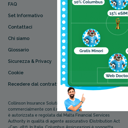
FAQ
Set Informativo
Contattaci
Chi siamo
Glossario
Sicurezza & Privacy
Cookie
Recedere dal contratto qui
Collinson Insurance Solutions Europe Ltd, conosciuta
commercialmente con il nome di Columbus Assicurazioni,
è autorizzata e regolata dal Malta Financial Services
Authority in qualità di agente assicurativo (Distribution Act
-Cap. 487). In Italia, Columbus Assicurazioni è soggetta