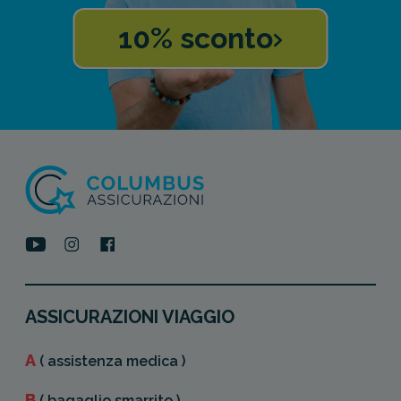
10% sconto
ASSICURAZIONI VIAGGIO
A
( assistenza medica )
B
( bagaglio smarrito )