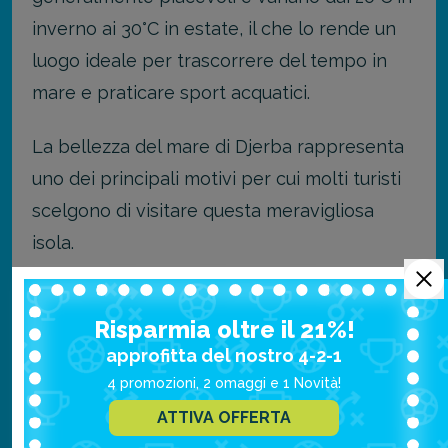
inverno ai 30°C in estate, il che lo rende un
luogo ideale per trascorrere del tempo in
mare e praticare sport acquatici.
La bellezza del mare di Djerba rappresenta
uno dei principali motivi per cui molti turisti
scelgono di visitare questa meravigliosa
isola.
Leggi anche "
Risparmia oltre il 21%!
Dove andare al mare in Tunisia?
".
approfitta del nostro 4-2-1
Quando andare a Djerba:
4 promozioni, 2 omaggi e 1 Novità!
ATTIVA OFFERTA
scopri il periodo migliore