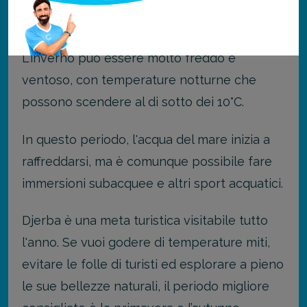
giornate in spiaggia.
L'inverno può essere molto freddo e
ventoso, con temperature notturne che
possono scendere al di sotto dei 10°C.
In questo periodo, l'acqua del mare inizia a
raffreddarsi, ma è comunque possibile fare
immersioni subacquee e altri sport acquatici.
Djerba è una meta turistica visitabile tutto
l'anno. Se vuoi godere di temperature miti,
evitare le folle di turisti ed esplorare a pieno
le sue bellezze naturali, il periodo migliore