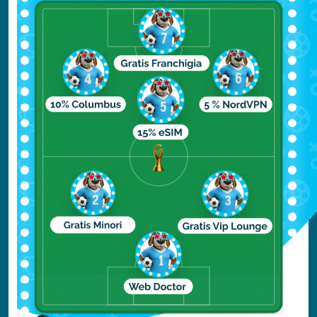
I mesi migliori per visitare Djerba sono da
aprile a giugno e da settembre a novembre,
quando le temperature sono più miti e il
numero di turisti è minore.
In questo periodo, le temperature medie
diurne variano dai 20°C ai 30°C.
L'estate, invece, è molto calda e umida, con
temperature che possono superare i 40°C,
rendendo difficile fare attività all'aperto
durante le ore diurne.
Tuttavia, la stagione estiva è ideale per chi
ama il mare e vuole trascorrere intere