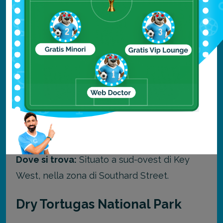
La sabbia qui è mista a piccoli sassi, ma il
mare cristallino e le opportunità di
snorkeling la rendono speciale.
Perché visitarla?
Luogo perfetto per snorkeling grazie
alla barriera corallina vicina.
Opportunità di visitare il fortino storico.
Dove si trova:
Situato a sud-ovest di Key
West, nella zona di Southard Street.
Dry Tortugas National Park