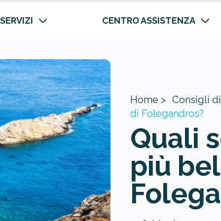
 SERVIZI
CENTRO ASSISTENZA
Home >
Consigli di
di Folegandros?
Quali 
più bel
Folega