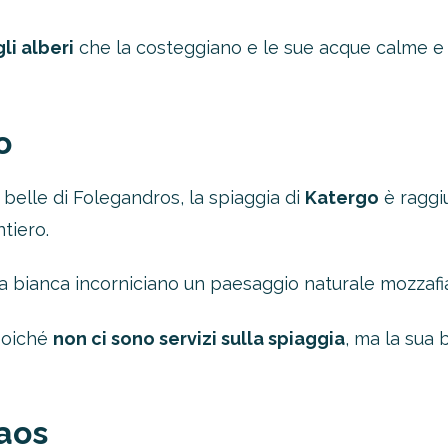
li alberi
che la costeggiano e le sue acque calme e 
o
belle di Folegandros, la spiaggia di
Katergo
è raggiu
tiero.
ia bianca incorniciano un paesaggio naturale mozzafi
 poiché
non ci sono servizi sulla spiaggia
, ma la sua 
laos