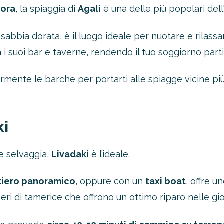
ora
, la spiaggia di
Agali
è una delle più popolari dell'
abbia dorata, è il luogo ideale per nuotare e rilassars
 i suoi bar e taverne, rendendo il tuo soggiorno par
mente le barche per portarti alle spiagge vicine più d
ki
 e selvaggia,
Livadaki
è l’ideale.
tiero panoramico
, oppure con un
taxi boat
, offre u
eri di tamerice che offrono un ottimo riparo nelle gi