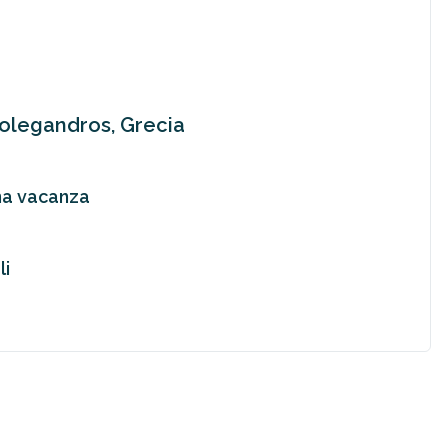
 Folegandros, Grecia
una vacanza
li