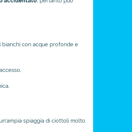
no accidentato
, pertanto può
li bianchi con acque profonde e
 accesso.
ica.
è un'ampia spiaggia di ciottoli molto