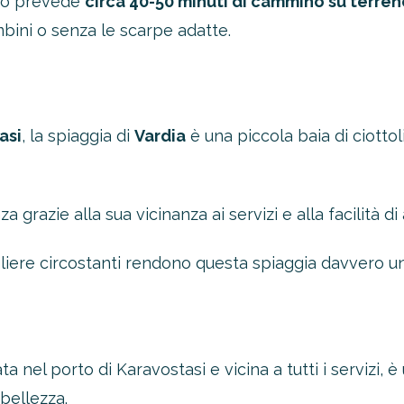
ico prevede
circa 40-50 minuti di cammino su terre
ini o senza le scarpe adatte.
asi
, la spiaggia di
Vardia
è una piccola baia di ciotto
a grazie alla sua vicinanza ai servizi e alla facilità di
liere circostanti rendono questa spiaggia davvero un
ata nel porto di Karavostasi e vicina a tutti i servizi, 
bellezza.