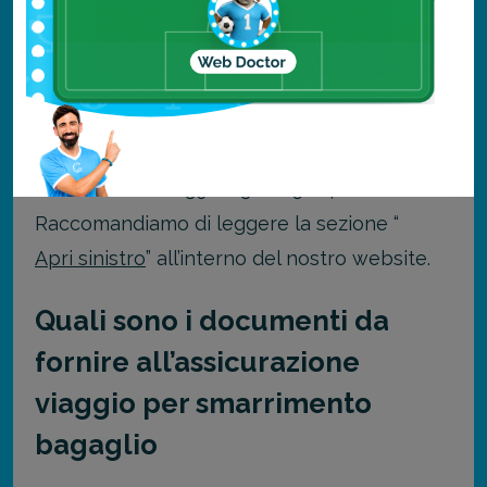
Contatti utili
Di seguito i contatti del nostro ufficio sinistri:
email:
ufficiosinistri@columbusassicurazioni.it
telefono: +39 02 3600 5814
Raccomandiamo di leggere la sezione “
Apri sinistro
” all’interno del nostro website.
Quali sono i documenti da
fornire all’assicurazione
viaggio per smarrimento
bagaglio