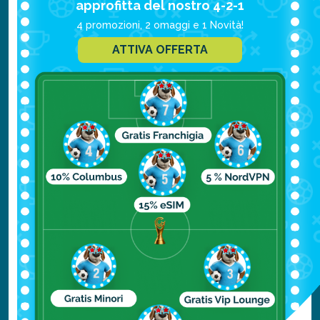
approfitta del nostro 4-2-1
questo dettaglio specifico sul sito della
4 promozioni, 2 omaggi e 1 Novità!
compagnia aerea con la quale si viaggia.
ATTIVA OFFERTA
Quando contattare
l’assicurazione viaggio
Il sinistro per bagaglio deve essere aperto
entro 31 giorni dal rientro dalle vacanze al
proprio domicilio in Italia. Previa verifica
delle condizioni contrattuali, è previsto il
rimborso per i sinistri che riguardano il
bagaglio sia nel caso di smarrimento, sia nei
casi di danneggiamento e di ritardo.