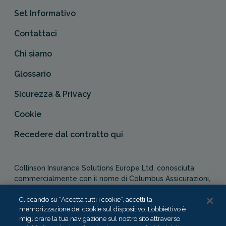
Set Informativo
Contattaci
Chi siamo
Glossario
Sicurezza & Privacy
Cookie
Recedere dal contratto qui
Collinson Insurance Solutions Europe Ltd, conosciuta
commercialmente con il nome di Columbus Assicurazioni,
è autorizzata e regolata dal Malta Financial Services
Cliccando su “Accetta tutti i cookie”, accetti la
Authority in qualità di agente assicurativo (Distribution Act
memorizzazione dei cookie sul dispositivo. L’obbiettivo è
-Cap. 487). In Italia, Columbus Assicurazioni è soggetta
migliorare la tua navigazione sul nostro sito attraverso
alla vigilanza dell’IVASS.