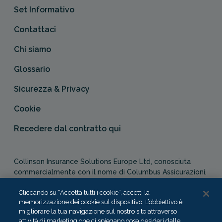
Set Informativo
Contattaci
Chi siamo
Glossario
Sicurezza & Privacy
Cookie
Recedere dal contratto qui
Collinson Insurance Solutions Europe Ltd, conosciuta
commercialmente con il nome di Columbus Assicurazioni,
è autorizzata e regolata dal Malta Financial Services
Authority in qualità di agente assicurativo (Distribution Act
Cliccando su “Accetta tutti i cookie”, accetti la
memorizzazione dei cookie sul dispositivo. L’obbiettivo è
-Cap. 487). In Italia, Columbus Assicurazioni è soggetta
migliorare la tua navigazione sul nostro sito attraverso
alla vigilanza dell’IVASS.
attività di marketing che ci spiegano cosa desideri dalle