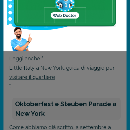
Per circa 10 giorni, se passerete nel
quartiere, potrete assaggiare specialità
tipiche italiane che, per un attimo, vi faranno
sentire a casa.
Leggi anche “
Little Italy a New York: guida di viaggio per
visitare il quartiere
”.
Oktoberfest e Steuben Parade a
New York
Come abbiamo già scritto, a settembre a