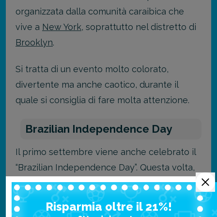
organizzata dalla comunità caraibica che
vive a
New York
, soprattutto nel distretto di
Brooklyn
.
Si tratta di un evento molto colorato,
divertente ma anche caotico, durante il
quale si consiglia di fare molta attenzione.
Brazilian Independence Day
Il primo settembre viene anche celebrato il
“Brazilian Independence Day”. Questa volta,
come si può facilmente intuire, sarà la
comunità brasiliana a festeggiare,
Risparmia oltre il 21%!
presentando balli tipici, musica e piatti