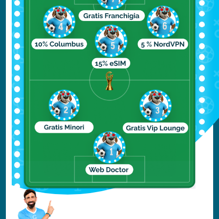
Dal punto di vista climatico, il periodo
migliore per visitare San José del Cabo è tra
maggio e giugno, lontano dal turismo di
massa ma ideale per abbronzarsi. Ad ogni
modo, se decidete di recarvi in vacanza a
San José del Cabo è consigliabile prenotare
in anticipo, facendo così è possibile anche
trovare qualche buona offerta.
Il clima di San José del Cabo
Il clima di San José del Cabo è ottimale per
le vacanze perché da quelle parti, anche se
può fare molto caldo, non piove quasi mai.
Diversamente da quanto accade nel