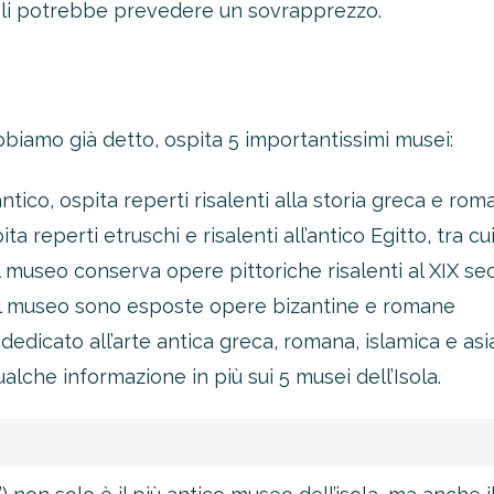
iali potrebbe prevedere un sovrapprezzo.
abbiamo già detto, ospita 5 importantissimi musei:
tico, ospita reperti risalenti alla storia greca e rom
reperti etruschi e risalenti all’antico Egitto, tra cui 
l museo conserva opere pittoriche risalenti al XIX se
el museo sono esposte opere bizantine e romane
icato all’arte antica greca, romana, islamica e asia
che informazione in più sui 5 musei dell’Isola.