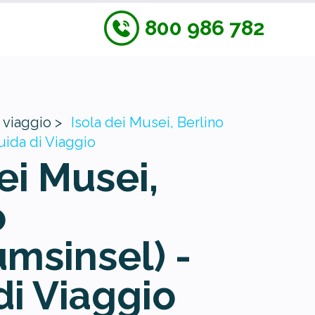
800 986 782
 viaggio >
Isola dei Musei, Berlino
uida di Viaggio
ei Musei,
o
msinsel) -
di Viaggio