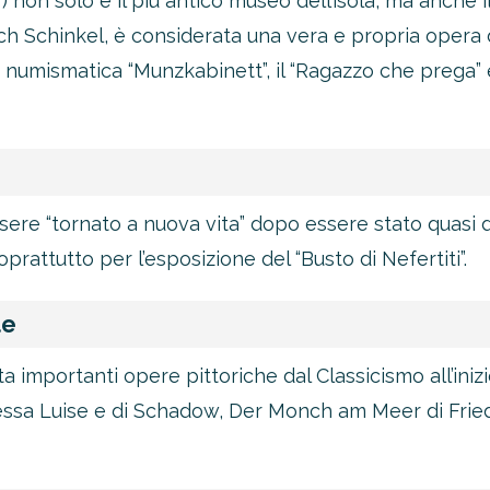
) non solo è il più antico museo dell’isola, ma anche 
rich Schinkel, è considerata una vera e propria opera 
numismatica “Munzkabinett”, il “Ragazzo che prega” e
re “tornato a nuova vita” dopo essere stato quasi d
rattutto per l’esposizione del “Busto di Nefertiti”.
le
 importanti opere pittoriche dal Classicismo all’inizi
ssa Luise e di Schadow, Der Monch am Meer di Fried