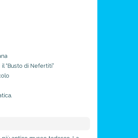
ana
il “Busto di Nefertiti”
colo
tica.