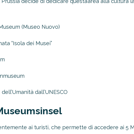
Prussia decide di dedicare questa’area alla cultura l
s Museum (Museo Nuovo)
mata “Isola dei Musei”
um
monmuseum
oltre il 21%!
o dell’Umanità dall’UNESCO
tro 4-2-1
1 Novità!
Museumsinsel
ERTA
alentemente ai turisti, che permette di accedere ai 5 