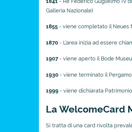
1841
- Re Federico Guglielmo IV di 
Galleria Nazionale)
1855
- viene completato il Neue
1870
- L’area inizia ad essere chia
1907
- viene aperto il Bode Muse
1930
- viene terminato il Perga
Risparmia 
1999
- viene dichiarata Patrimoni
approfitta del nos
4 promozioni, 2 omaggi e 
La WelcomeCard 
ATTIVA OFF
Si tratta di una card rivolta prev