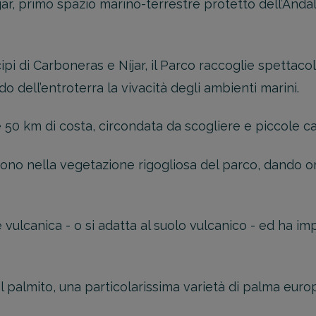
ar, primo spazio marino-terrestre protetto dell’Andalu
pi di Carboneras e Níjar, il Parco raccoglie spettacol
o dell’entroterra la vivacità degli ambienti marini.
50 km di costa, circondata da scogliere e piccole cal
vono nella vegetazione rigogliosa del parco, dando o
vulcanica - o si adatta al suolo vulcanico - ed ha imp
 il palmito, una particolarissima varietà di palma eur