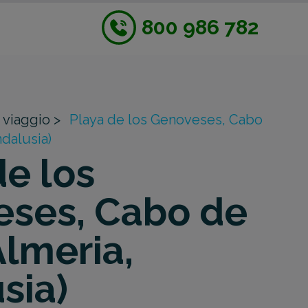
800 986 782
 viaggio >
Playa de los Genoveses, Cabo
ndalusia)
de los
ses, Cabo de
Almeria,
sia)