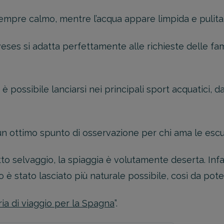
Ottieni un 
prossima d
empre calmo, mentre l’acqua appare limpida e pulita
FAI PRE
eses si adatta perfettamente alle richieste delle fa
 possibile lanciarsi nei principali sport acquatici, da
 un ottimo spunto di osservazione per chi ama le escu
o selvaggio, la spiaggia è volutamente deserta. Infat
io è stato lasciato più naturale possibile, così da pot
ria di viaggio per la Spagna
”.