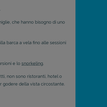
preventivo personalizzato per la tua
estinazione di viaggio.
.
VENTIVO
miglie, che hanno bisogno di uno
lla barca a vela fino alle sessioni
rsioni e lo
snorkeling
.
ti, non sono ristoranti, hotel o
er godere della vista circostante.