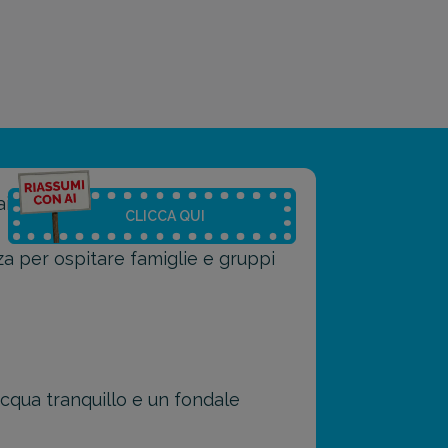
ia protetta dalle rocce.
CLICCA QUI
a per ospitare famiglie e gruppi
dell'articolo
 del riassunto
Medio
Punti chiave
cqua tranquillo e un fondale