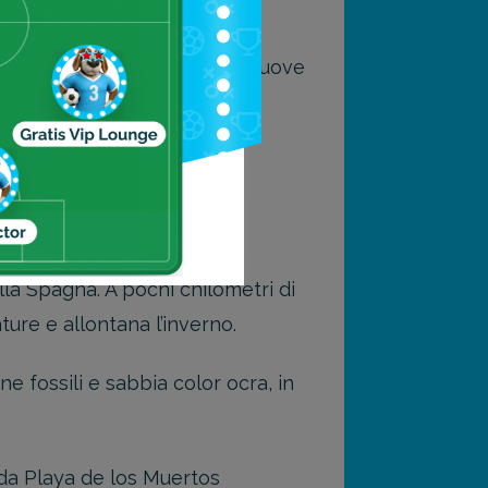
emperatura media dell’aria si muove
escarvi.
ella Spagna. A pochi chilometri di
ture e allontana l’inverno.
e fossili e sabbia color ocra, in
 da Playa de los Muertos