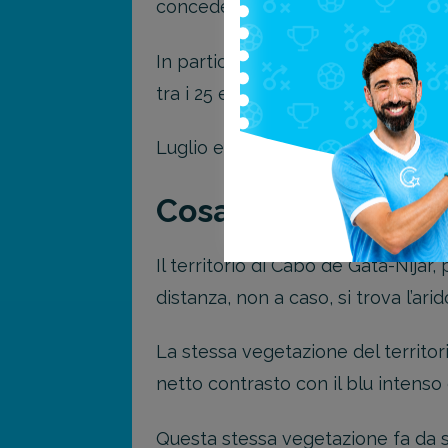
concedersi una vacanza.
In particolare, la temperatura medi
tra i 25 e i 35° C.
Luglio e agosto possono essere mol
Cosa vedere a Cabo
Il territorio di Cabo de Gata-Níjar
distanza, non a caso, si trova l’ar
La stessa vegetazione del territori
netto contrasto con il blu intenso
Questa stessa vegetazione fa da s