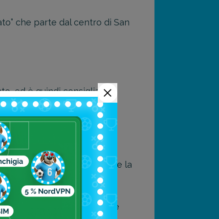
ato” che parte dal centro di San
to, ed è quindi consigliata la
riodo migliore per raggiungere la
ortevole, ideale per chi vuole