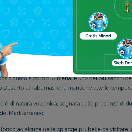
a dell’acqua si aggira tra i 20 e i 25° C, mentre la t
to caldi, ma la brezza marina, e l’acqua, saprà rinfr
 de Gata e nelle vicinanze
, posizionato a nord di Almeria, è uno dei più secchi d
ido Deserto di Tabernas, che mantiene alte le tempera
o è di natura vulcanica, segnata dalla presenza di dun
 del Mediterraneo.
fondo ad alcune delle spiagge più belle da visitare,