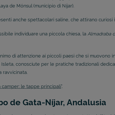
laya de Mónsul (municipio di Níjar).
nti anche spettacolari saline, che attirano curiosi in
ssibile individuare una piccola chiesa, la
Almadraba d
inimo di attenzione ai piccoli paesi che si muovono i
 Isleta, conosciute per le pratiche tradizionali dedi
a ravvicinata.
n camper: le tappe principali
”.
o de Gata-Níjar, Andalusia