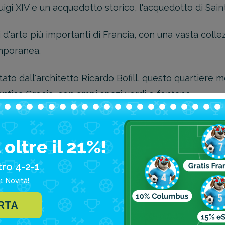
uigi XIV e un acquedotto storico, l'acquedotto di Sai
d'arte più importanti di Francia, con una vasta coll
mporanea.
ato dall'architetto Ricardo Bofill, questo quartiere m
ll'antica Grecia, con ampi spazi verdi e fontane.
città economica?
oltre il 21%!
ier è una meta così apprezzata è il suo ottimo rappo
tro 4-2-1
 economica, specialmente se confrontata con altre des
1 Novità!
ERTA
silica del Sacro Cuore Parigi”.