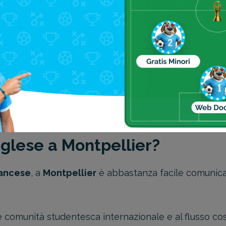
rasporti pubblici sono generalmente contenuti, rendendo
ato.
n pasto completo in una brasserie tipica senza spen
stellanes, offrono prodotti locali a prezzi accessibil
orni in Europa: 5 città economiche da visitare
".
inglese a Montpellier?
francese
, a
Montpellier
è abbastanza facile comunicar
 comunità studentesca internazionale e al flusso cost