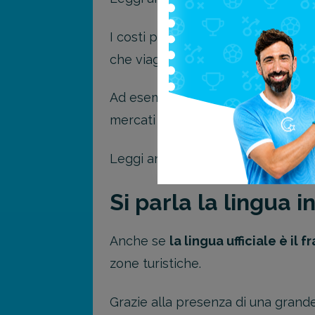
I costi per alloggi, ristoranti e t
che viaggiano con un budget limit
Ad esempio, è possibile gustare u
mercati coperti, come Les Halles Ca
Leggi anche "
Dove andare per 3 gi
Si parla la lingua 
Anche se
la lingua ufficiale è il 
zone turistiche.
Grazie alla presenza di una grande