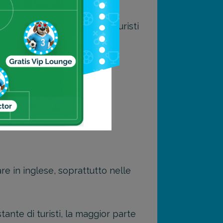
la una scelta ideale per i turisti
dere una fortuna, mentre i
i.
e in inglese, soprattutto nelle
ante di turisti, la maggior parte