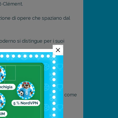
nt-Clément.
ezione di opere che spaziano dal
oderno si distingue per i suoi
rto qualità-prezzo.
tinazioni francesi più famose come