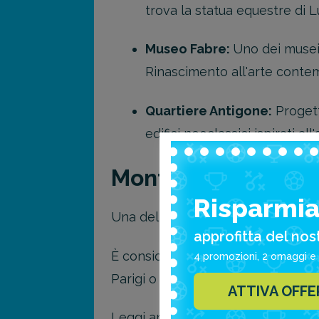
trova la statua equestre di L
Museo Fabre:
Uno dei musei 
Rinascimento all'arte conte
Quartiere Antigone:
Progett
edifici neoclassici ispirati a
Montpellier è una 
Risparmia 
Una delle ragioni per cui Montpell
approfitta del nos
È considerata, infatti, una città
4 promozioni, 2 omaggi e 
Parigi o la Costa Azzurra.
ATTIVA OFF
Leggi anche “Alla scoperta della Ba