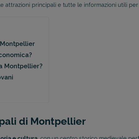
ttrazioni principali e tutte le informazioni utili per 
i Montpellier
 economica?
e a Montpellier?
ovani
pali di Montpellier
toria e cultura
, con un centro storico medievale per