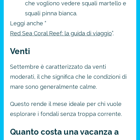
che vogliono vedere squali martello e
squali pinna bianca.
Leggi anche “
Risparmia oltre il 21%!
Red Sea Coral Reef: la guida di viaggio
”.
approfitta del nostro 4-2-1
4 promozioni, 2 omaggi e 1 Novità!
Venti
ATTIVA OFFERTA
Settembre è caratterizzato da venti
moderati, il che significa che le condizioni di
mare sono generalmente calme.
Questo rende il mese ideale per chi vuole
esplorare i fondali senza troppa corrente.
Quanto costa una vacanza a