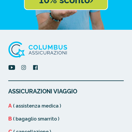
ASSICURAZIONI VIAGGIO
A
( assistenza medica )
B
( bagaglio smarrito )
C
( cancellazione )