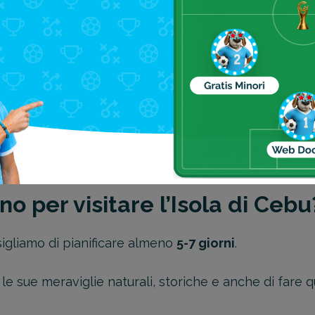
mplice, anche se richiede almeno uno scalo.
olo per l’Aeroporto Internazionale Mactan-Cebu. Son
apore, Doha o Hong Kong.
di ride-hailing come Grab per raggiungere la città di 
menti diretti, ideali se vuoi evitare stress.
no per visitare l’Isola di Cebu
sigliamo di pianificare almeno
5-7 giorni
.
le sue meraviglie naturali, storiche e anche di fare 