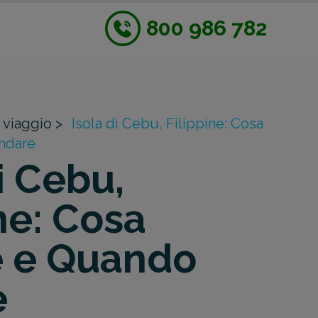
800 986 782
 viaggio >
Isola di Cebu, Filippine: Cosa
ndare
i Cebu,
ne: Cosa
e e Quando
e