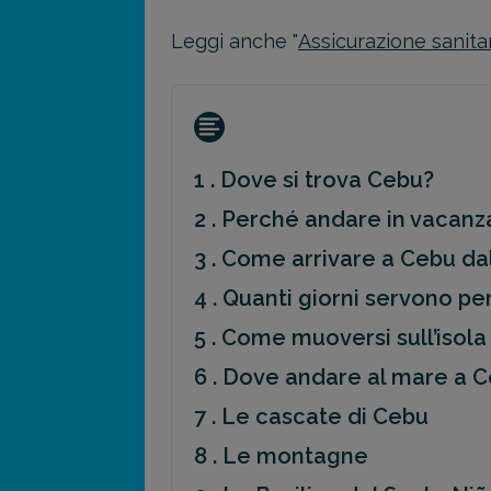
Leggi anche "
Assicurazione sanitar
1 . Dove si trova Cebu?
2 . Perché andare in vacanz
3 . Come arrivare a Cebu dall
4 . Quanti giorni servono per
5 . Come muoversi sull’isola
6 . Dove andare al mare a C
7 . Le cascate di Cebu
8 . Le montagne