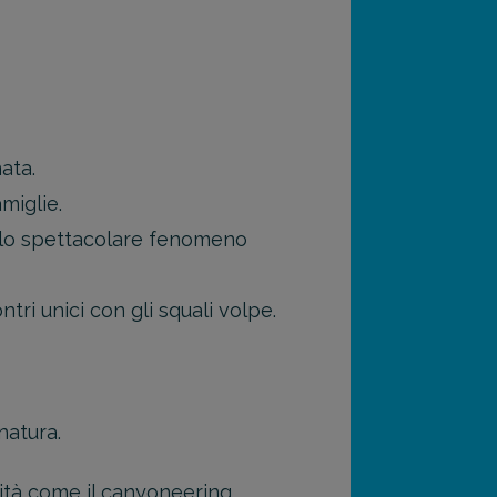
ata.
miglie.
", lo spettacolare fenomeno
tri unici con gli squali volpe.
natura.
ità come il canyoneering.