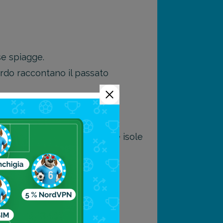
se spiagge.
ordo raccontano il passato
tra le migliori al mondo.
 e montagne.
enti e le escursioni verso le isole