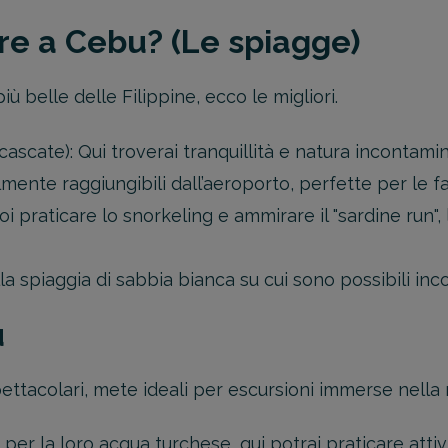
re a Cebu? (Le spiagge)
 belle delle Filippine, ecco le migliori.
 cascate): Qui troverai tranquillità e natura incontamin
mente raggiungibili dall’aeroporto, perfette per le fa
oi praticare lo snorkeling e ammirare il "sardine run
a spiaggia di sabbia bianca su cui sono possibili incon
u
ttacolari, mete ideali per escursioni immerse nella 
er la loro acqua turchese, qui potrai praticare attiv