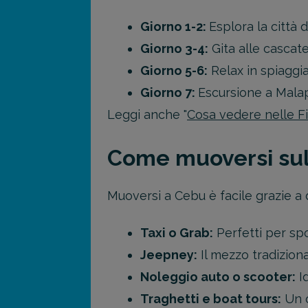
Giorno 1-2:
Esplora la città 
Giorno 3-4:
Gita alle cascat
Giorno 5-6:
Relax in spiaggia
Giorno 7:
Escursione a Mala
Leggi anche "
Cosa vedere nelle Fi
Come muoversi sull
Muoversi a Cebu è facile grazie a 
Taxi o Grab:
Perfetti per spo
Jeepney:
Il mezzo tradiziona
Noleggio auto o scooter:
Id
Traghetti e boat tours:
Un o