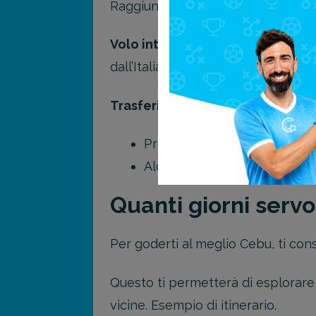
Raggiungere Cebu dall’Italia è se
Volo internazionale:
Prenota un v
dall’Italia tramite hub come Sing
Trasferimento dall’aeroporto:
Prendi un taxi o un servizio 
Alcuni resort offrono trasferi
Quanti giorni servo
Per goderti al meglio Cebu, ti con
Questo ti permetterà di esplorare 
vicine. Esempio di itinerario.