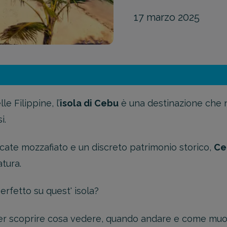
17 marzo 2025
e Filippine, l’
isola di Cebu
è una destinazione che n
i.
scate mozzafiato e un discreto patrimonio storico,
Ce
atura.
rfetto su quest' isola?
per scoprire cosa vedere, quando andare e come muo