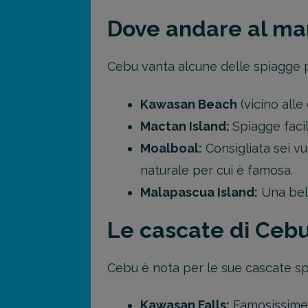
Dove andare al ma
Cebu vanta alcune delle spiagge più
Kawasan Beach
(vicino alle
Mactan Island:
Spiagge facil
Moalboal:
Consigliata sei vu
naturale per cui è famosa.
Malapascua Island:
Una bell
Le cascate di Ceb
Cebu è nota per le sue cascate spe
Kawasan Falls:
Famosissime p