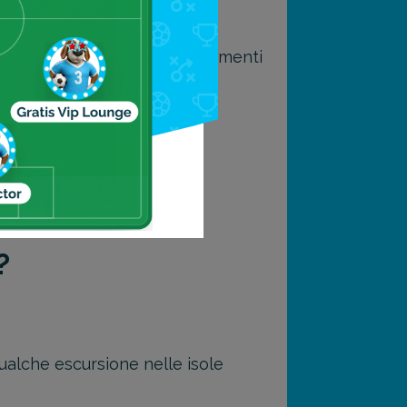
o disponibili diversi collegamenti
Cebu.
?
qualche escursione nelle isole