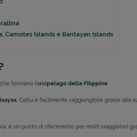
ño
rallina
a, Camotes Islands e Bantayan Islands
?
 che formano l’a
rcipelago delle Filippine
.
isayas
, Cebu è facilmente raggiungibile grazie alla s
la, è un punto di riferimento per molti viaggiatori graz