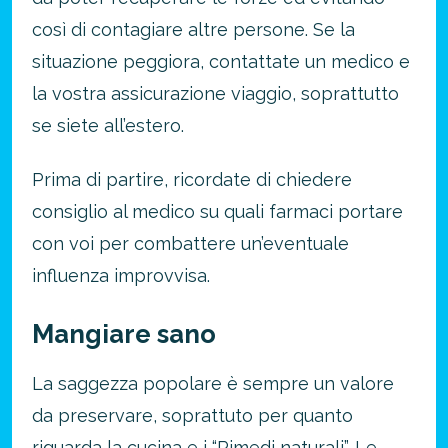
Risparmia oltre il 21%!
così di contagiare altre persone. Se la
approfitta del nostro 4-2-1
4 promozioni, 2 omaggi e 1 Novità!
situazione peggiora, contattate un medico e
ATTIVA OFFERTA
la vostra assicurazione viaggio, soprattutto
se siete all’estero.
Prima di partire, ricordate di chiedere
consiglio al medico su quali farmaci portare
con voi per combattere un’eventuale
influenza improvvisa.
Mangiare sano
La saggezza popolare è sempre un valore
da preservare, soprattuto per quanto
riguarda la cucina e i “Rimedi naturali”. Le