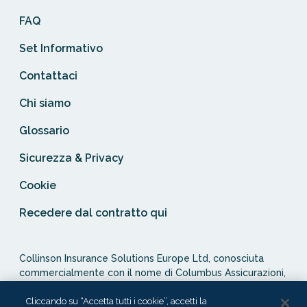
FAQ
Set Informativo
Contattaci
Chi siamo
Glossario
Sicurezza & Privacy
Cookie
Recedere dal contratto qui
Collinson Insurance Solutions Europe Ltd, conosciuta
commercialmente con il nome di Columbus Assicurazioni,
è autorizzata e regolata dal Malta Financial Services
Authority in qualità di agente assicurativo (Distribution Act
Cliccando su “Accetta tutti i cookie”, accetti la