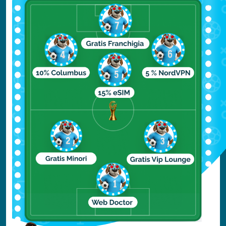
Lake McDonald
Il lago McDonald è una delle destinazioni
turistiche più popolari del Glacier National
Park, ma come mai? Semplicemente perché
non è un lago come tanti.
La natura glaciale delle rocce e il ferro
hanno dipinto i ciottoli del lago con una
straordinaria gamma di colori, facendo
sembrare le acque limpide come uscite da
un film fantasy o da un cartone animato
giapponese.