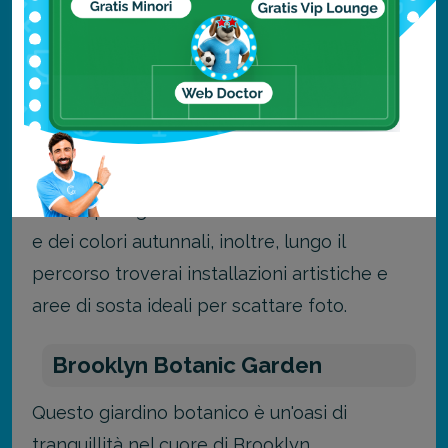
migliori.
The High Line
La
High Line
è un parco lineare costruito su
una vecchia linea ferroviaria sopraelevata.
Da qui, puoi godere di viste uniche della città
e dei colori autunnali, inoltre, lungo il
percorso troverai installazioni artistiche e
aree di sosta ideali per scattare foto.
Brooklyn Botanic Garden
Questo giardino botanico è un'oasi di
tranquillità nel cuore di
Brooklyn
.