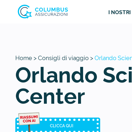
I NOSTRI
Home >
Consigli di viaggio >
Orlando Scie
Orlando Sc
Center
CLICCA QUI