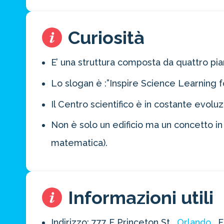
Curiosità
Risparmia 
E’ una struttura composta da quattro pia
approfitta del nos
Lo slogan è :”Inspire Science Learning fo
4 promozioni, 2 omaggi e 
Il Centro scientifico è in costante evol
ATTIVA OFF
Non è solo un edificio ma un concetto in
matematica).
Informazioni utili
Indirizzo: 777 E Princeton St,
Orlando
, 