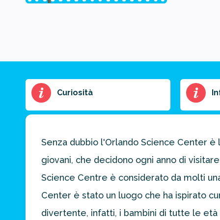
Riassunto
Curiosità
In
dell'articolo
Scegli il formato
del riassunto
Senza dubbio l'Orlando Science Center è l
Breve
Medio
Punti chiave
giovani, che decidono ogni anno di visitare
Science Centre è considerato da molti una
Ottieni un
Center è stato un luogo che ha ispirato cu
preventivo
divertente, infatti, i bambini di tutte le et
personalizzato