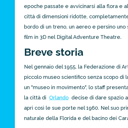
per la tua
epoche passate e avvicinarsi alla flora e all
prossima
destinazione
città di dimensioni ridotte, completamente
di viaggio.
bordo di un treno, un aereo e persino uno 
FAI
film in 3D nel Digital Adventure Theatre.
PREVENTIVO
Breve storia
Nel gennaio del 1955, la Federazione di Art
piccolo museo scientifico senza scopo di lu
un "museo in movimento", lo staff present
la città di
Orlando
decise di dare spazio 
aprì così le sue porte nel 1960. Nel suo pr
naturale della Florida e del bacino dei Cara