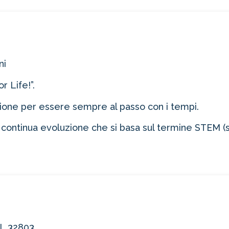
oltre il 21%!
ni
tro 4-2-1
r Life!”.
1 Novità!
uzione per essere sempre al passo con i tempi.
ERTA
 continua evoluzione che si basa sul termine STEM (
FL 32803