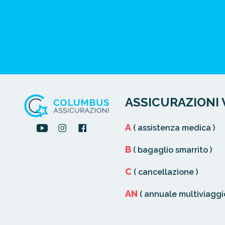
ASSICURAZIONI 
A
( assistenza medica )
B
( bagaglio smarrito )
C
( cancellazione )
AN
( annuale multiviaggio