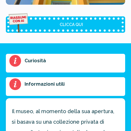
CLICCA QUI
Riassunto dell'articolo
Curiosità
Scegli il formato del riassunto
Breve
Medio
Punti chiave
Informazioni utili
Ottieni un preventivo personalizzato per la tua
prossima destinazione di viaggio.
Il museo, al momento della sua apertura,
si basava su una collezione privata di
FAI PREVENTIVO