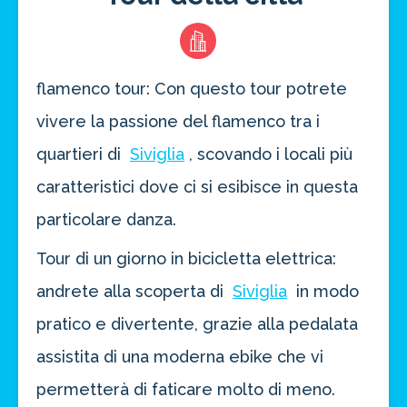
flamenco tour: Con questo tour potrete
vivere la passione del flamenco tra i
quartieri di
Siviglia
, scovando i locali più
caratteristici dove ci si esibisce in questa
particolare danza.
Tour di un giorno in bicicletta elettrica:
andrete alla scoperta di
Siviglia
in modo
pratico e divertente, grazie alla pedalata
Risparmia oltre il 21%!
assistita di una moderna ebike che vi
approfitta del nostro 4-2-1
permetterà di faticare molto di meno.
4 promozioni, 2 omaggi e 1 Novità!