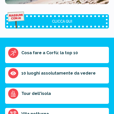
CLICCA QUI
Riassunto dell'articolo
Cosa fare a Corfù: la top 10
Scegli il formato del riassunto
Breve
Medio
Punti chiave
10 luoghi assolutamente da vedere
Ottieni un preventivo personalizzato per la tua
Tour dell'isola
prossima destinazione di viaggio.
FAI PREVENTIVO
Vita notturna