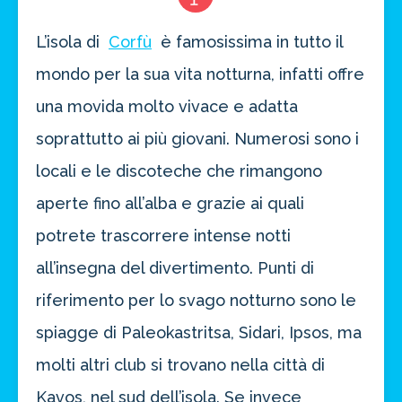
approfitta del nostro 4-2-1
L’isola di
Corfù
è famosissima in tutto il
4 promozioni, 2 omaggi e 1 Novità!
mondo per la sua vita notturna, infatti offre
ATTIVA OFFERTA
una movida molto vivace e adatta
soprattutto ai più giovani. Numerosi sono i
locali e le discoteche che rimangono
aperte fino all’alba e grazie ai quali
potrete trascorrere intense notti
all’insegna del divertimento. Punti di
riferimento per lo svago notturno sono le
spiagge di Paleokastritsa, Sidari, Ipsos, ma
molti altri club si trovano nella città di
Kavos, nel sud dell’isola. Se invece