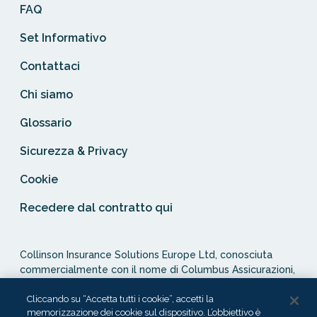
FAQ
Set Informativo
Contattaci
Chi siamo
Glossario
Sicurezza & Privacy
Cookie
Recedere dal contratto qui
Collinson Insurance Solutions Europe Ltd, conosciuta
commercialmente con il nome di Columbus Assicurazioni,
è autorizzata e regolata dal Malta Financial Services
Authority in qualità di agente assicurativo (Distribution Act
Cliccando su “Accetta tutti i cookie”, accetti la
memorizzazione dei cookie sul dispositivo. L’obbiettivo è
-Cap. 487). In Italia, Columbus Assicurazioni è soggetta